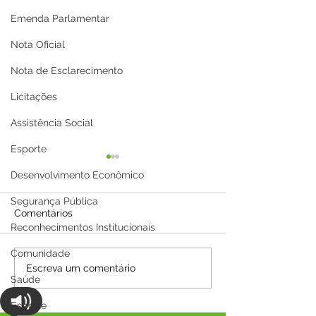
Emenda Parlamentar
Nota Oficial
Nota de Esclarecimento
Licitações
Assistência Social
Esporte
Desenvolvimento Econômico
Segurança Pública
Comentários
Reconhecimentos Institucionais
Comunidade
Parabéns, Acre! 64 anos
12 de junho: Fel
Escreva um comentário
Saúde
de conquistas e
Namorados!
esperança
Esporte