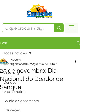
Post
Todas notícias
Ascom
Todas notícias
25 de nov. de 2023
0 min de leitura
25 de novembro: Dia
COVD-19
Nacional do Doador de
Dengue
Sangue
Vacinômetro
Saúde e Saneamento
Educação