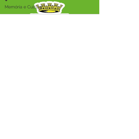
Memória e Cultura
Audio by
websitevoice.com
SERVIÇO DE ATENDIMENTO AO CIDADÃO 
(SIC) E OUVIDORIA
Prefeitura Municipal de Capixaba - 
Estado do Acre
CNPJ 84.306.604/0001-50
ℹ️ Acesso online: 
SIC 
| 
Fale Conosco
 | 
Ouvidoria
|
Mapa do Site