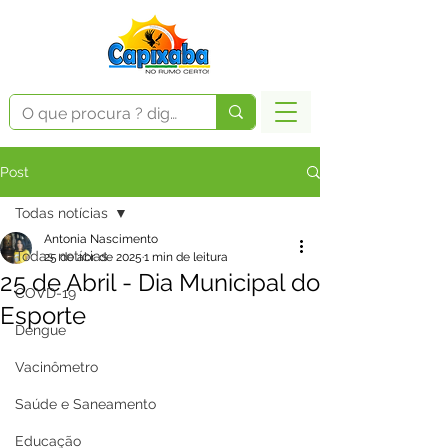
Post
Todas notícias
Antonia Nascimento
Todas notícias
25 de abr. de 2025
1 min de leitura
25 de Abril - Dia Municipal do
COVD-19
Esporte
Dengue
Vacinômetro
Saúde e Saneamento
Educação