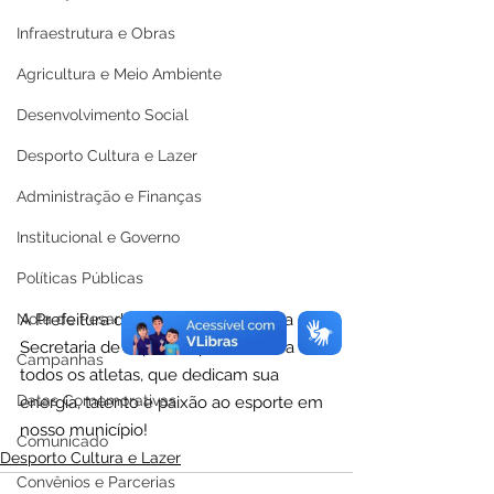
Infraestrutura e Obras
Agricultura e Meio Ambiente
Desenvolvimento Social
Desporto Cultura e Lazer
Administração e Finanças
Institucional e Governo
Políticas Públicas
Nota de Pesar
A Prefeitura de Capixaba, através da 
Secretaria de Esportes, parabeniza a 
Campanhas
todos os atletas, que dedicam sua 
Datas Comemorativas
energia, talento e paixão ao esporte em 
nosso município!
Comunicado
Desporto Cultura e Lazer
Convênios e Parcerias