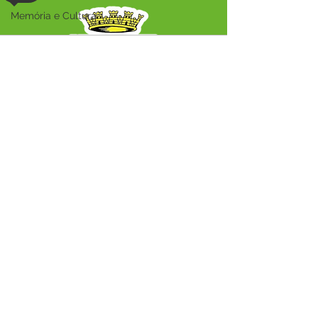
Memória e Cultura
Audio by
websitevoice.com
SERVIÇO DE ATENDIMENTO AO CIDADÃO 
(SIC) E OUVIDORIA
Prefeitura Municipal de Capixaba - 
Estado do Acre
CNPJ 84.306.604/0001-50
ℹ️ Acesso online: 
SIC 
| 
Fale Conosco
 | 
Ouvidoria
|
Mapa do Site