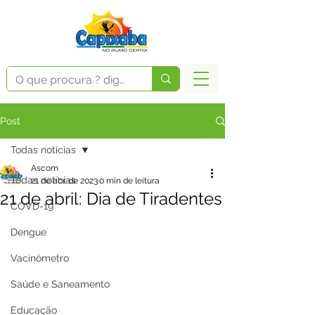
Post
Todas notícias
Ascom
Todas notícias
21 de abr. de 2023
0 min de leitura
21 de abril: Dia de Tiradentes
COVD-19
Dengue
Vacinômetro
Saúde e Saneamento
Educação