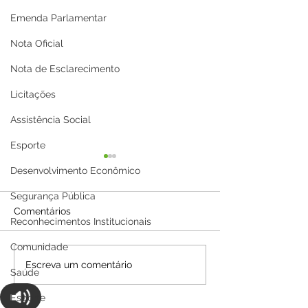
Emenda Parlamentar
Nota Oficial
Nota de Esclarecimento
Licitações
Assistência Social
Esporte
Desenvolvimento Econômico
Segurança Pública
Comentários
Reconhecimentos Institucionais
Comunidade
Parabéns, Acre! 64 anos
12 de junho: Fel
Escreva um comentário
Saúde
de conquistas e
Namorados!
esperança
Esporte