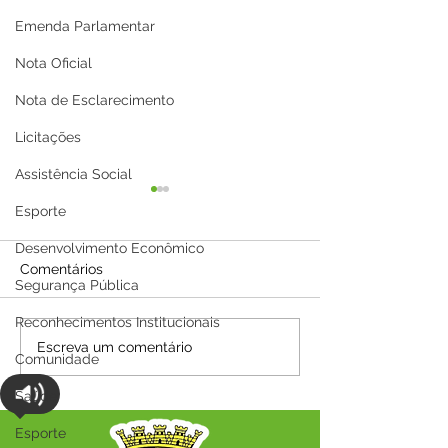
Emenda Parlamentar
Nota Oficial
Nota de Esclarecimento
Licitações
Assistência Social
Esporte
Desenvolvimento Econômico
Comentários
Segurança Pública
Reconhecimentos Institucionais
Parabéns, Acre! 64 anos
12 de junho: Fel
Escreva um comentário
Comunidade
de conquistas e
Namorados!
esperança
Saúde
Esporte