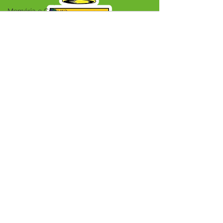
Memória e Cultura
Audio by
websitevoice.com
SERVIÇO DE ATENDIMENTO AO CIDADÃO 
(SIC) E OUVIDORIA
Prefeitura Municipal de Capixaba - 
Estado do Acre
CNPJ 84.306.604/0001-50
ℹ️ Acesso online: 
SIC 
| 
Fale Conosco
 | 
Ouvidoria
|
Mapa do Site
📱 + 55 68 99203-6403
🏢 BR 317, KM 77, Centro, CEP, Capixaba, AC