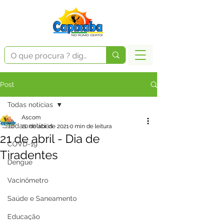
Post
Todas notícias
Ascom
Todas notícias
20 de abr. de 2021
0 min de leitura
21 de abril - Dia de
COVD-19
Tiradentes
Dengue
Vacinômetro
Saúde e Saneamento
Educação