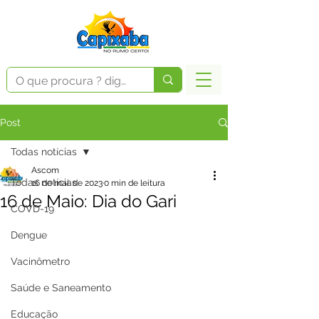
Post
Todas notícias
Ascom
Todas notícias
16 de mai. de 2023
0 min de leitura
16 de Maio: Dia do Gari
COVD-19
Dengue
Vacinômetro
Saúde e Saneamento
Educação