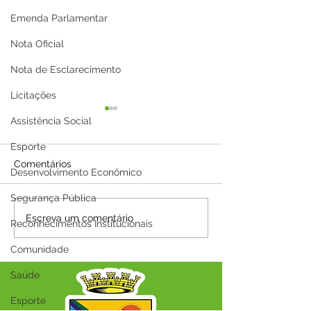
Emenda Parlamentar
Nota Oficial
Nota de Esclarecimento
Licitações
Assistência Social
Esporte
Comentários
Desenvolvimento Econômico
Segurança Pública
A Prefeitura Municipal
Parabéns, Acre!
Escreva um comentário
Reconhecimentos Institucionais
de Capixaba informa que
de conquistas 
será ponto facultativo no
esperança
Comunidade
dia 29/06/2026
Saúde
Esporte