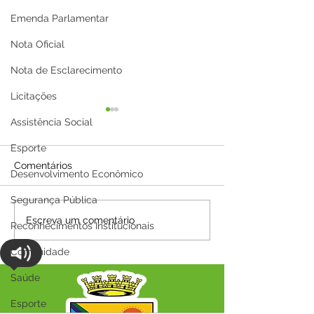
Emenda Parlamentar
Nota Oficial
Nota de Esclarecimento
Licitações
Assistência Social
Esporte
Comentários
Desenvolvimento Econômico
Segurança Pública
Parabéns, Acre! 64 anos
12 de junho: Fel
Escreva um comentário
Reconhecimentos Institucionais
de conquistas e
Namorados!
esperança
Comunidade
Saúde
Esporte