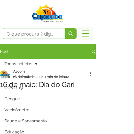
Post
Todas notícias
Ascom
Todas notícias
16 de mai. de 2022
0 min de leitura
16 de maio: Dia do Gari
COVD-19
Dengue
Vacinômetro
Saúde e Saneamento
Educação