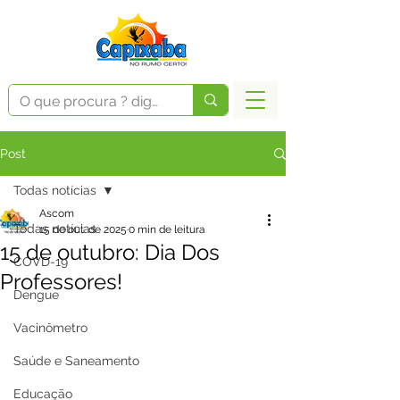
Post
Todas notícias
Ascom
Todas notícias
15 de out. de 2025
0 min de leitura
15 de outubro: Dia Dos
COVD-19
Professores!
Dengue
Vacinômetro
Saúde e Saneamento
Educação