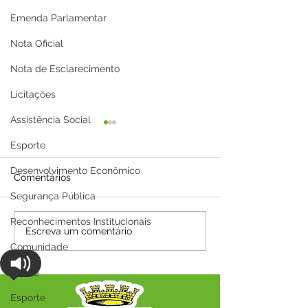
Emenda Parlamentar
Nota Oficial
Nota de Esclarecimento
Licitações
Assistência Social
Esporte
Desenvolvimento Econômico
Comentários
Segurança Pública
Reconhecimentos Institucionais
Parabéns, Acre! 64 anos
12 de junho: Fel
Escreva um comentário
de conquistas e
Namorados!
Comunidade
esperança
Saúde
Esporte