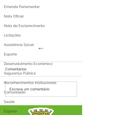
Emenda Parlamentar
Nota Oficial
Nota de Esclarecimento
Licitações
Assistência Social
Esporte
Desenvolvimento Econômico
Comentários
Segurança Pública
Reconhecimentos Institucionais
A Prefeitura Municipal
Parabéns, Acre!
Escreva um comentário
Comunidade
de Capixaba informa que
de conquistas 
será ponto facultativo no
esperança
Saúde
dia 29/06/2026
Esporte