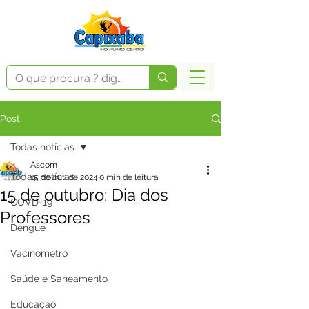
Post
Todas notícias
Ascom
Todas notícias
15 de out. de 2024
0 min de leitura
15 de outubro: Dia dos
COVD-19
Professores
Dengue
Vacinômetro
Saúde e Saneamento
Educação