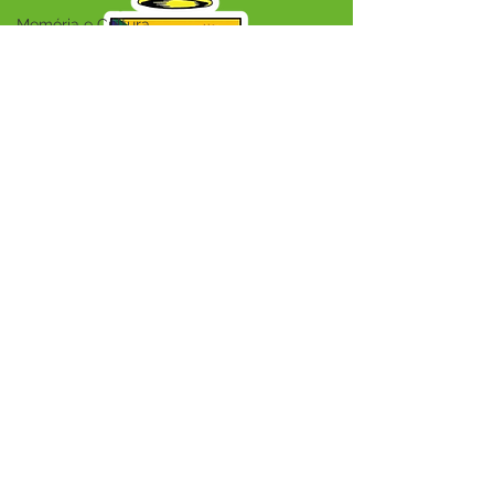
Memória e Cultura
SERVIÇO DE ATENDIMENTO AO CIDADÃO 
(SIC) E OUVIDORIA
Prefeitura Municipal de Capixaba - 
Estado do Acre
CNPJ 84.306.604/0001-50
ℹ️ Acesso online: 
SIC 
| 
Fale Conosco
 | 
Ouvidoria
|
Mapa do Site
📱 + 55 68 99203-6403
🏢 BR 317, KM 77, Centro, CEP, Capixaba, AC