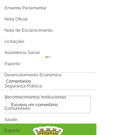
Emenda Parlamentar
Nota Oficial
Nota de Esclarecimento
Licitações
Assistência Social
Esporte
Desenvolvimento Econômico
Comentários
Segurança Pública
Reconhecimentos Institucionais
A Prefeitura Municipal
Parabéns, Acre!
Escreva um comentário
Comunidade
de Capixaba informa que
de conquistas 
será ponto facultativo no
esperança
Saúde
dia 29/06/2026
Esporte