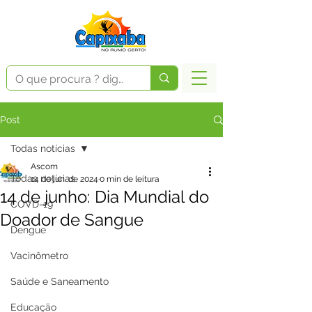
Post
Todas notícias
Ascom
Todas notícias
14 de jun. de 2024
0 min de leitura
14 de junho: Dia Mundial do
COVD-19
Doador de Sangue
Dengue
Vacinômetro
Saúde e Saneamento
Educação