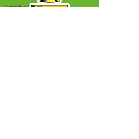
Memória e Cultura
SERVIÇO DE ATENDIMENTO AO CIDADÃO 
(SIC) E OUVIDORIA
Prefeitura Municipal de Capixaba - 
Estado do Acre
CNPJ 84.306.604/0001-50
ℹ️ Acesso online: 
SIC 
| 
Fale Conosco
 | 
Ouvidoria
|
Mapa do Site
📱 + 55 68 99203-6403
🏢 BR 317, KM 77, Centro, CEP, Capixaba, AC