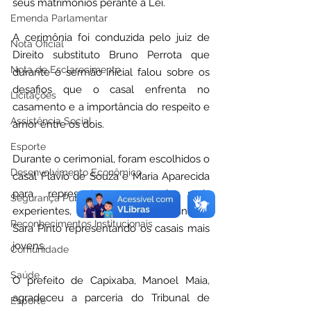
seus matrimônios perante a Lei.
Emenda Parlamentar
A cerimônia foi conduzida pelo juiz de 
Nota Oficial
Direito substituto Bruno Perrota que 
Nota de Esclarecimento
durante o sermão inicial falou sobre os 
desafios que o casal enfrenta no 
Licitações
casamento e a importância do respeito e 
Assistência Social
amor entre os dois. 
Esporte
Durante o cerimonial, foram escolhidos o 
Desenvolvimento Econômico
casal Flávio de Souza e Maria Aparecida 
para representar os casais mais 
Segurança Pública
experientes, e o casal Gabriel Pinto e 
Reconhecimentos Institucionais
Sara Pinto representando os casais mais 
jovens.
Comunidade
Saúde
O prefeito de Capixaba, Manoel Maia, 
agradeceu a parceria do Tribunal de 
Esporte