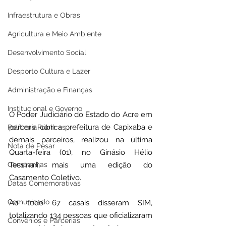
Infraestrutura e Obras
Agricultura e Meio Ambiente
Desenvolvimento Social
Desporto Cultura e Lazer
Administração e Finanças
Institucional e Governo
O Poder Judiciário do Estado do Acre em 
parceria com a prefeitura de Capixaba e 
Políticas Públicas
demais parceiros, realizou na última 
Nota de Pesar
Quarta-feira (01), no Ginásio Hélio 
Campanhas
Tessinari, mais uma edição do 
Casamento Coletivo.
Datas Comemorativas
Comunicado
Ao todo 67 casais disseram SIM, 
totalizando 134 pessoas que oficializaram 
Convênios e Parcerias