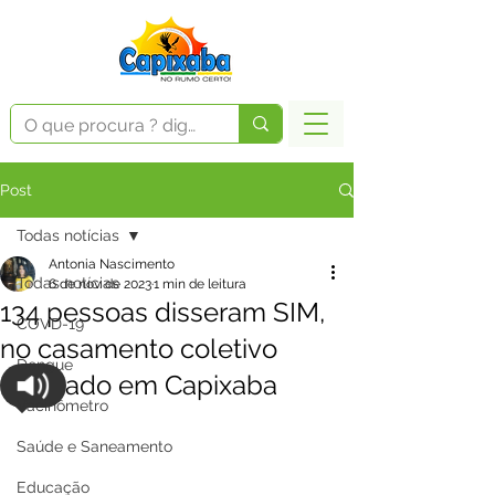
Post
Todas notícias
Antonia Nascimento
Todas notícias
6 de nov. de 2023
1 min de leitura
134 pessoas disseram SIM,
COVD-19
no casamento coletivo
Dengue
realizado em Capixaba
Vacinômetro
Saúde e Saneamento
Educação