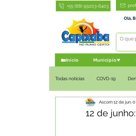
pre
+55 (68) 99203-6403
Olá, 
🏡Início
Município🔽
Todas notícias
COVD-19
De
Ascom
12 de jun.
0
Infraestrutura e Obras
Agri
12 de junho
Administração e Finanças
I