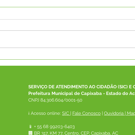
Parabéns, Acre! 64 anos de
04 d
conquistas e esperança
Chris
SERVIÇO DE ATENDIMENTO AO CIDADÃO (SIC) E 
Prefeitura Municipal de Capixaba - Estado do Ac
CNPJ 84.306.604/0001-50
ℹ️ Acesso online: 
SIC 
| 
Fale Conosco
 | 
Ouvidoria
|
Map
📱 + 55 68 99203-6403
🏢 BR 317, KM 77, Centro, CEP, Capixaba, AC