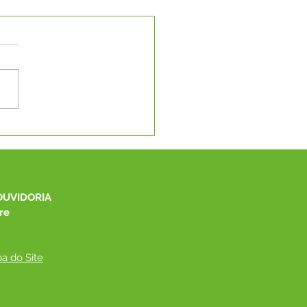
e junho: Dia de Corpus
ti
OUVIDORIA
re
a do Site