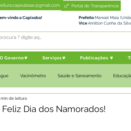
feitura.capixabaac@gmail.com
Portal de Transparência
Bem-vindo a Capixaba!
Prefeito
Manoel Maia (União
Vice
Amilton Cunha da Silv
O Governo🔽
Serviços🔽
Publicações 🔽
T
ngue
Vacinômetro
Saúde e Saneamento
Educaçã
 min de leitura
cultura e Meio Ambiente
Desenvolvimento Social
Despo
: Feliz Dia dos Namorados!
nstitucional e Governo
Políticas Públicas
Nota de Pesar