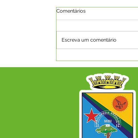
Comentários
Escreva um comentário
A Prefeitura Municipal de
Capixaba informa que será
ponto facultativo no dia
29/06/2026