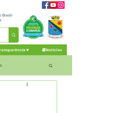
 Brasil)
a
ransparência🔽
📰Notícias
o
rto Cultura e Lazer
Campanhas