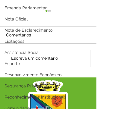
Emenda Parlamentar
Nota Oficial
Nota de Esclarecimento
Comentários
Licitações
Assistência Social
A Prefeitura Municipal
Parabéns, Acre!
Escreva um comentário
Esporte
de Capixaba informa que
de conquistas 
será ponto facultativo no
esperança
Desenvolvimento Econômico
dia 29/06/2026
Segurança Pública
Reconhecimentos Institucionais
Comunidade
Saúde
Esporte