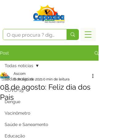
Post
Todas notícias
Ascom
Todas notícias
8 de ago. de 2021
0 min de leitura
08 de agosto: Feliz dia dos
COVD-19
Pais
Dengue
Vacinômetro
Saúde e Saneamento
Educação