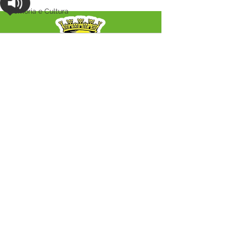
esperança
Memória e Cultura
Audio by
websitevoice.com
SERVIÇO DE ATENDIMENTO AO CIDADÃO 
(SIC) E OUVIDORIA
Prefeitura Municipal de Capixaba - 
Estado do Acre
CNPJ 84.306.604/0001-50
ℹ️ Acesso online: 
SIC 
| 
Fale Conosco
 | 
Ouvidoria
|
Mapa do Site