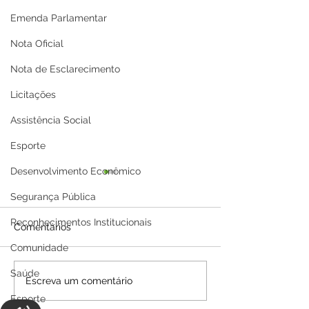
Emenda Parlamentar
Nota Oficial
Nota de Esclarecimento
Licitações
Assistência Social
Esporte
Desenvolvimento Econômico
Segurança Pública
Reconhecimentos Institucionais
Comentários
Comunidade
Saúde
Parabéns, Acre! 64 anos
12 de junho: Fel
Escreva um comentário
de conquistas e
Namorados!
Esporte