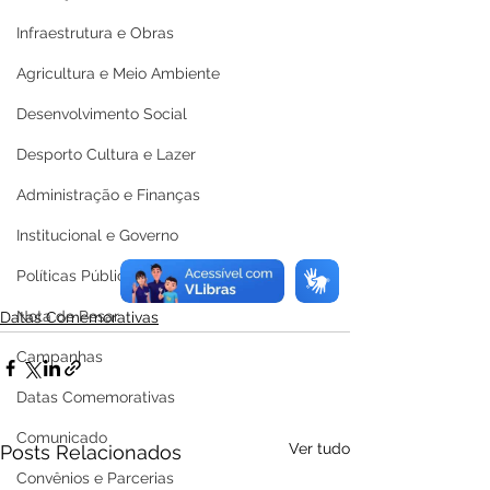
Infraestrutura e Obras
Agricultura e Meio Ambiente
Desenvolvimento Social
Desporto Cultura e Lazer
Administração e Finanças
Institucional e Governo
Políticas Públicas
Nota de Pesar
Datas Comemorativas
Campanhas
Datas Comemorativas
Comunicado
Ver tudo
Posts Relacionados
Convênios e Parcerias