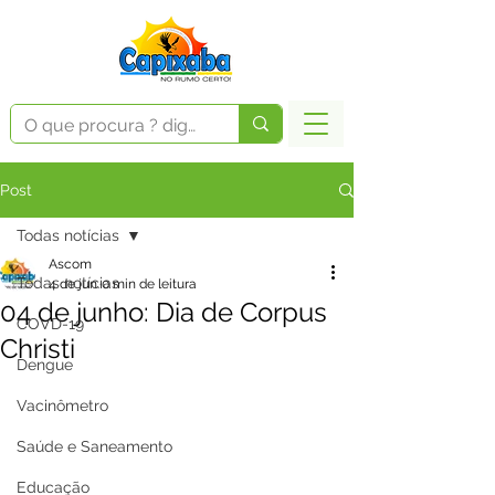
Post
Todas notícias
Ascom
Todas notícias
4 de jun.
0 min de leitura
04 de junho: Dia de Corpus
COVD-19
Christi
Dengue
Vacinômetro
Saúde e Saneamento
Educação