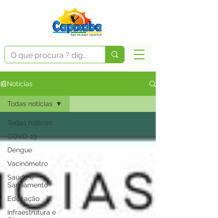
📰Notícias
Todas notícias
Todas notícias
COVD-19
Dengue
Vacinômetro
Saúde e
Saneamento
Educação
Infraestrutura e