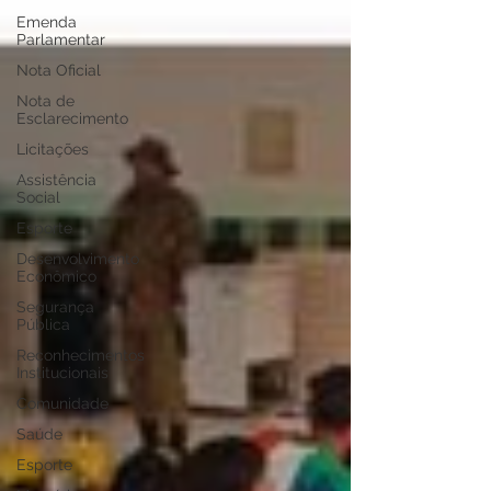
Emenda
Parlamentar
Nota Oficial
Nota de
Esclarecimento
Licitações
Assistência
Social
Esporte
Desenvolvimento
Econômico
Segurança
Pública
Reconhecimentos
Institucionais
Comunidade
Saúde
Esporte