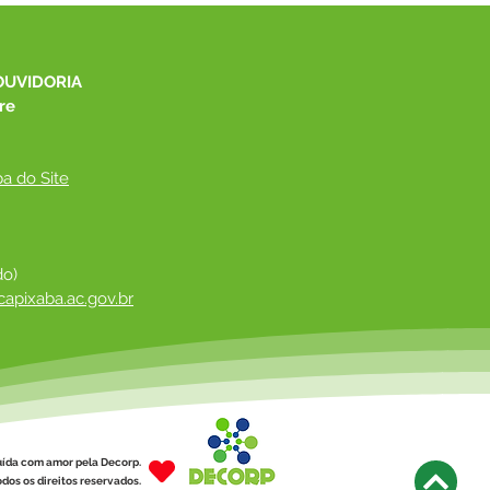
OUVIDORIA
re
a do Site
do)
apixaba.ac.gov.br
 ​
uída com amor pela Decorp.
dos os direitos reservados.