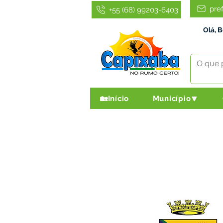
pre
+55 (68) 99203-6403
Olá, 
🏡Início
Município🔽