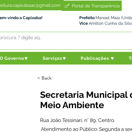
feitura.capixabaac@gmail.com
Portal de Transparência
Bem-vindo a Capixaba!
Prefeito
Manoel Maia (União
Vice
Amilton Cunha da Silv
O Governo🔽
Serviços🔽
Publicações 🔽
T
< Back
Secretaria Municipal 
Meio Ambiente
Rua João Tessinari, n° 89, Centro.
Atendimento ao Público: Segunda a sext