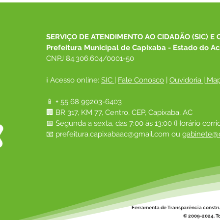
SERVIÇO DE ATENDIMENTO AO CIDADÃO (SIC) E 
Prefeitura Municipal de Capixaba - Estado do Ac
CNPJ 84.306.604/0001-50
ℹ️ Acesso online: 
SIC 
| 
Fale Conosco
 | 
Ouvidoria
|
Map
📱 + 55 68 99203-6403
🏢 BR 317, KM 77, Centro, CEP, Capixaba, AC
📅 Segunda a sexta, das 7:00 às 13:00 (Horário corri
📧 
prefeitura.capixabaac@gmail.com
 ou
gabinete@c
Ferramenta de Transparência constr
© 2009-2024. To