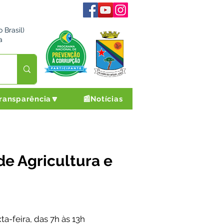
 Brasil)
a
ransparência🔽
📰Notícias
de Agricultura e
a-feira, das 7h às 13h