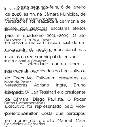
	Nesta segunda-feira, 6 de janeiro 
Infraestrutura e Obras
de 2026, às 9h, na Câmara Municipal de 
Agricultura e Meio Ambiente
Vereadores, foi realizada a cerimônia de 
posse dos gestores escolares eleitos 
Desenvolvimento Social
para o quadriênio 2026–2029. O ato 
Desporto Cultura e Lazer
empossa e marca o início oficial de um 
novo ciclo de gestão educacional nas 
Administração e Finanças
escolas da rede municipal de ensino.
Institucional e Governo
	A solenidade contou com a 
presença de autoridades do Legislativo e 
Políticas Públicas
do Executivo. Estiveram presentes os 
Nota de Pesar
vereadores Adriano Ingre, Bruno 
Machado, Willian Tessinari e o presidente 
Campanhas
da Câmara, Diego Paulista. O Poder 
Datas Comemorativas
Executivo foi representado pelo vice-
prefeito Amilton Costa, que participou 
Comunicado
em nome do prefeito Manoel Maia. 
Convênios e Parcerias