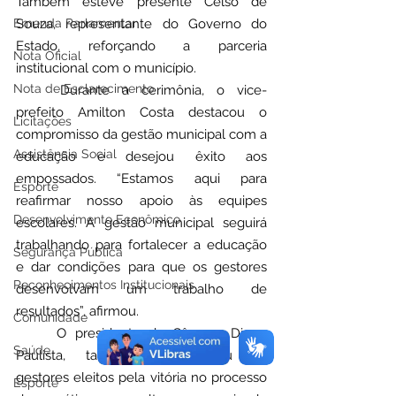
Também esteve presente Celso de 
Emenda Parlamentar
Souza, representante do Governo do 
Estado, reforçando a parceria 
Nota Oficial
institucional com o município.
Nota de Esclarecimento
	Durante a cerimônia, o vice-
prefeito Amilton Costa destacou o 
Licitações
compromisso da gestão municipal com a 
Assistência Social
educação e desejou êxito aos 
empossados. “Estamos aqui para 
Esporte
reafirmar nosso apoio às equipes 
Desenvolvimento Econômico
escolares. A gestão municipal seguirá 
trabalhando para fortalecer a educação 
Segurança Pública
e dar condições para que os gestores 
Reconhecimentos Institucionais
desenvolvam um trabalho de 
resultados”, afirmou.
Comunidade
	O presidente da Câmara, Diego 
Saúde
Paulista, também parabenizou os 
gestores eleitos pela vitória no processo 
Esporte