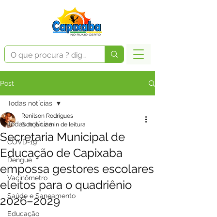
Post
Todas notícias
Renilson Rodrigues
Todas notícias
6 de jan.
2 min de leitura
Secretaria Municipal de
COVD-19
Educação de Capixaba
Dengue
empossa gestores escolares
Vacinômetro
eleitos para o quadriênio
Saúde e Saneamento
2026–2029
Educação