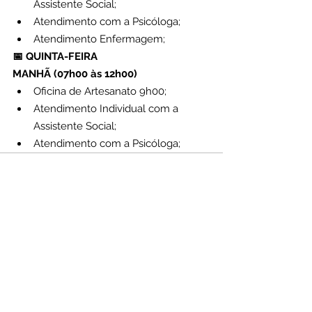
Assistente Social;
Atendimento com a Psicóloga;
Atendimento Enfermagem;
📅 QUINTA-FEIRA
MANHÃ (07h00 às 12h00)
Oficina de Artesanato 9h00;
Atendimento Individual com a 
Assistente Social;
Atendimento com a Psicóloga;
Atendimento Enfermagem;
Audio by
websitevoice.com
TARDE (das 14h00 às 17h00)
Atendimento demanda espontânea 
Assistente Social;
Atendimento com a Psicóloga;
Atendimento Enfermagem;
📅 SEXTA-FEIRA
Planejamento Interno com a 
equipe.