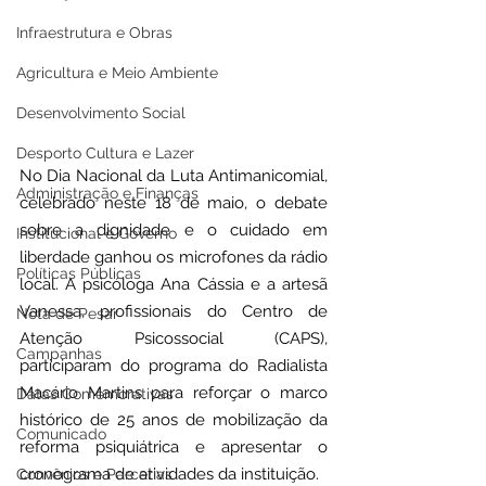
Infraestrutura e Obras
Agricultura e Meio Ambiente
Desenvolvimento Social
Desporto Cultura e Lazer
No Dia Nacional da Luta Antimanicomial, 
Administração e Finanças
celebrado neste 18 de maio, o debate 
sobre a dignidade e o cuidado em 
Institucional e Governo
liberdade ganhou os microfones da rádio 
Políticas Públicas
local. A psicóloga Ana Cássia e a artesã 
Vanessa, profissionais do Centro de 
Nota de Pesar
Atenção Psicossocial (CAPS), 
Campanhas
participaram do programa do Radialista 
Macário Martins para reforçar o marco 
Datas Comemorativas
histórico de 25 anos de mobilização da 
Comunicado
reforma psiquiátrica e apresentar o 
cronograma de atividades da instituição.
Convênios e Parcerias