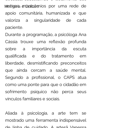
antigos manicômios por uma rede de 
Memória e Cultura
apoio comunitária, humanizada e que 
valoriza a singularidade de cada 
paciente.
Durante a programação, a psicóloga Ana 
Cássia trouxe uma reflexão profunda 
sobre a importância da escuta 
qualificada e do tratamento em 
liberdade, desmistificando preconceitos 
que ainda cercam a saúde mental. 
Segundo a profissional, o CAPS atua 
como uma ponte para que o cidadão em 
sofrimento psíquico não perca seus 
vínculos familiares e sociais.
Aliada à psicologia, a arte tem se 
mostrado uma ferramenta indispensável 
de linha de cuidado. A artesã Vanessa 