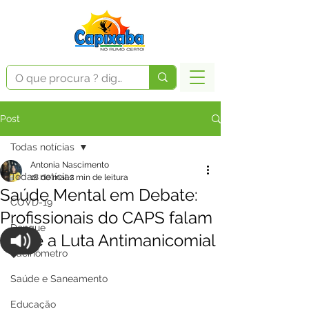
Post
Todas notícias
Antonia Nascimento
Todas notícias
18 de mai.
2 min de leitura
Saúde Mental em Debate:
COVD-19
Profissionais do CAPS falam
Dengue
sobre a Luta Antimanicomial
Vacinômetro
Saúde e Saneamento
Educação