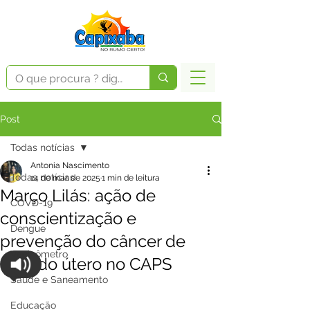
Post
Todas notícias
Antonia Nascimento
Todas notícias
14 de mar. de 2025
1 min de leitura
Março Lilás: ação de
COVD-19
conscientização e
Dengue
prevenção do câncer de
Vacinômetro
colo do útero no CAPS
Saúde e Saneamento
Educação