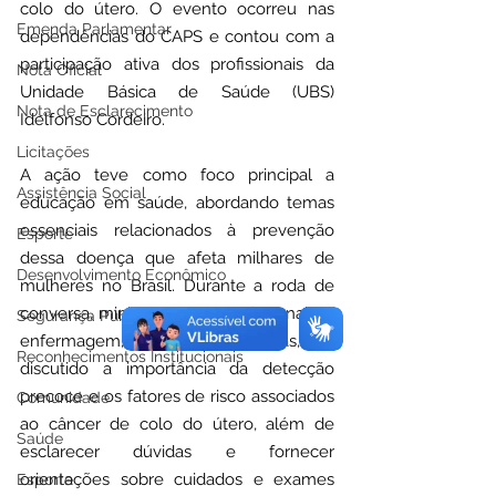
colo do útero. O evento ocorreu nas 
Emenda Parlamentar
dependências do CAPS e contou com a 
participação ativa dos profissionais da 
Nota Oficial
Unidade Básica de Saúde (UBS) 
Nota de Esclarecimento
Idelfonso Cordeiro.
Licitações
A ação teve como foco principal a 
Assistência Social
educação em saúde, abordando temas 
essenciais relacionados à prevenção 
Esporte
dessa doença que afeta milhares de 
Desenvolvimento Econômico
mulheres no Brasil. Durante a roda de 
conversa, ministrada pela profissional de 
Segurança Pública
enfermagem, Bárbara Cabanellas, foi 
Reconhecimentos Institucionais
discutido a importância da detecção 
precoce e os fatores de risco associados 
Comunidade
ao câncer de colo do útero, além de 
Saúde
esclarecer dúvidas e fornecer 
orientações sobre cuidados e exames 
Esporte