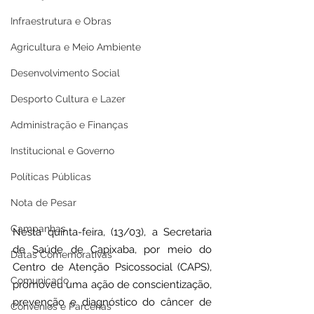
Infraestrutura e Obras
Agricultura e Meio Ambiente
Desenvolvimento Social
Desporto Cultura e Lazer
Administração e Finanças
Institucional e Governo
Políticas Públicas
Nota de Pesar
Campanhas
Nesta quinta-feira, (13/03), a Secretaria 
de Saúde de Capixaba, por meio do 
Datas Comemorativas
Centro de Atenção Psicossocial (CAPS), 
Comunicado
promoveu uma ação de conscientização, 
prevenção e diagnóstico do câncer de 
Convênios e Parcerias