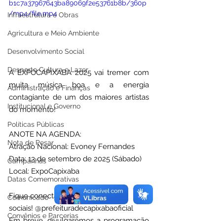
b1c7a37967643ba89069f2e53761b8b/360p
/mp4/file.mp4
Infraestrutura e Obras
Agricultura e Meio Ambiente
Desenvolvimento Social
Desporto Cultura e Lazer
A EXPOCAPIXABA 2025 vai tremer com 
muita música boa e a energia 
Administração e Finanças
contagiante de um dos maiores artistas 
Institucional e Governo
do momento!
Políticas Públicas
ANOTE NA AGENDA: 
Nota de Pesar
Atração Nacional: Evoney Fernandes 
Data: 13 de setembro de 2025 (Sábado) 
Campanhas
Local: ExpoCapixaba
Datas Comemorativas
Fique conectado em nossas redes 
Comunicado
sociais! @prefeituradecapixabaoficial
Convênios e Parcerias
Em breve, divulgaremos a programação 