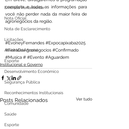
completa e todas as informações para 
Emenda Parlamentar
você não perder nada da maior feira de 
Nota Oficial
agronegócios da região.
Nota de Esclarecimento
Licitações
#EvoneyFernandes
#Expocapixaba2025
#FeiraDeAgronegocios
#Confirmado
Assistência Social
#Musica
 # 
#Evento
#Aguardem
Esporte
Institucional e Governo
Desenvolvimento Econômico
Segurança Pública
Reconhecimentos Institucionais
Ver tudo
Posts Relacionados
Comunidade
Saúde
Esporte