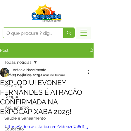
Post
Todas notícias
Antonia Nascimento
Todas notícias
14 de jul. de 2025
1 min de leitura
EXPLODIU! EVONEY
COVD-19
FERNANDES É ATRAÇÃO
Dengue
CONFIRMADA NA
Vacinômetro
EXPOCAPIXABA 2025!
Saúde e Saneamento
https://video.wixstatic.com/video/c7a6df_3
Educação