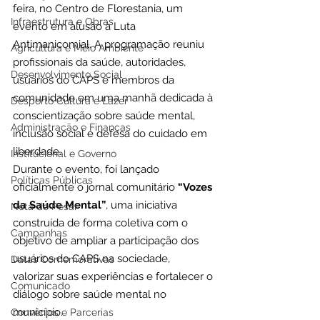
feira, no Centro de Florestania, um 
Infraestrutura e Obras
evento em alusão à Luta 
Antimanicomial. A programação reuniu 
Agricultura e Meio Ambiente
profissionais da saúde, autoridades, 
Desenvolvimento Social
usuários do CAPS e membros da 
comunidade em uma manhã dedicada à 
Desporto Cultura e Lazer
conscientização sobre saúde mental, 
Administração e Finanças
inclusão social e defesa do cuidado em 
liberdade.
Institucional e Governo
Durante o evento, foi lançado 
Políticas Públicas
oficialmente o jornal comunitário 
“Vozes 
da Saúde Mental”
, uma iniciativa 
Nota de Pesar
construída de forma coletiva com o 
Campanhas
objetivo de ampliar a participação dos 
usuários do CAPS na sociedade, 
Datas Comemorativas
valorizar suas experiências e fortalecer o 
Comunicado
diálogo sobre saúde mental no 
município.
Convênios e Parcerias