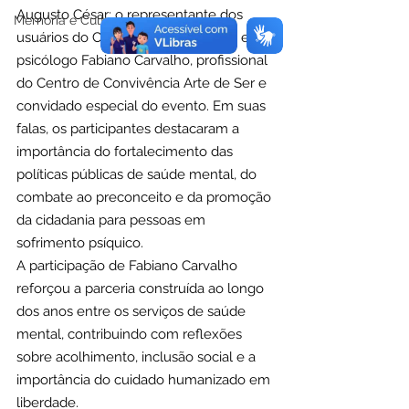
Augusto César; o representante dos 
Memória e Cultura
usuários do CAPS I, Veríssimo Lima; e o 
psicólogo Fabiano Carvalho, profissional 
do Centro de Convivência Arte de Ser e 
convidado especial do evento. Em suas 
falas, os participantes destacaram a 
importância do fortalecimento das 
políticas públicas de saúde mental, do 
combate ao preconceito e da promoção 
da cidadania para pessoas em 
sofrimento psíquico.
A participação de Fabiano Carvalho 
reforçou a parceria construída ao longo 
dos anos entre os serviços de saúde 
mental, contribuindo com reflexões 
sobre acolhimento, inclusão social e a 
importância do cuidado humanizado em 
liberdade.