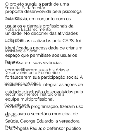
O projeto surgiu a partir de uma 
Emenda Parlamentar
proposta desenvolvida pela psicóloga 
Nota Oficial
Ana Kássia, em conjunto com os 
usuários e demais profissionais da 
Nota de Esclarecimento
unidade. No decorrer das atividades 
Licitações
terapêuticas realizadas pelo CAPS, foi 
identificada a necessidade de criar um 
Assistência Social
espaço que permitisse aos usuários 
Esporte
expressarem suas vivências, 
compartilharem suas histórias e 
Desenvolvimento Econômico
fortalecerem sua participação social. A 
Segurança Pública
iniciativa passou a integrar as ações de 
cuidado e inclusão desenvolvidas pela 
Reconhecimentos Institucionais
equipe multiprofissional.
Comunidade
Ao longo da programação, fizeram uso 
da palavra o secretário municipal de 
Saúde
Saúde, George Eduardo; a vereadora 
Esporte
Dra. Angela Paula; o defensor público 