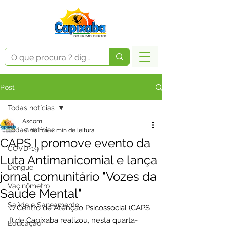
Post
Todas notícias
Ascom
Todas notícias
28 de mai.
2 min de leitura
CAPS I promove evento da
COVD-19
Luta Antimanicomial e lança
Dengue
jornal comunitário "Vozes da
Vacinômetro
Saúde Mental"
Saúde e Saneamento
O Centro de Atenção Psicossocial (CAPS 
I) de Capixaba realizou, nesta quarta-
Educação