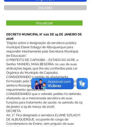
Decreto
Visualizar
DECRETO MUNICIPAL N° 020 DE 19 DE JANEIRO DE
2026
"Dispõe sobre a designação da servidora pública
municipal Eliane Szilagyi de Albuquerque para
responder interinamente pela Secretaria Municipal
de Educação".
O PREFEITO DE CAPIXABA – ESTADO DO ACRE, o
Senhor MANOEL MAIA BESERRA, no uso de suas
atribuições legais, que lhe são conferidas pela Lei
Orgânica do Município de Capixaba,
CONSIDERANDO o pedido de afastamento
formulado pela Secretária Municipal de Educação,
senhora Rozangela Vittorazzi Tessinari, conforme
requerimento apresentado;
CONSIDERANDO que o referido pedido foi deferido,
afastando-se a mencionada servidora de suas
funções para tratamento de saúde, no período de 19
de janeiro a 19 de março de 2026;
DECRETA:
Art. 1º. Fica designada a servidora ELIANE SZILAGYI
DE ALBUQUERQUE, ocupante do cargo de
Coordenadora de Ensino, sem prejuízo de suas