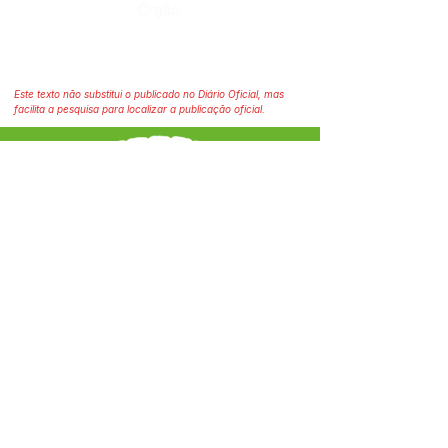
Órgão:
Este texto não substitui o publicado no Diário Oficial, mas
facilita a pesquisa para localizar a publicação oficial.
SERVIÇO DE ATENDIMENTO AO CIDADÃO 
(SIC) E OUVIDORIA
Prefeitura Municipal de Capixaba - 