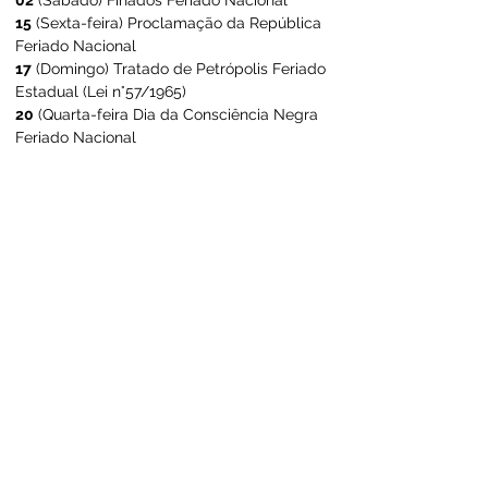
02
 (Sábado) Finados Feriado Nacional
15
 (Sexta-feira) Proclamação da República 
Feriado Nacional
17
 (Domingo) Tratado de Petrópolis Feriado 
Estadual (Lei n°57/1965)
20
 (Quarta-feira Dia da Consciência Negra 
Feriado Nacional
Dezembro
24 
(Terça-feira) Véspera de Natal Ponto 
Facultativo
25 
(Quarta-feira) Natal Feriado Nacional
31 
(Terça-feira) Véspera de Ano Novo Ponto 
Facultativo