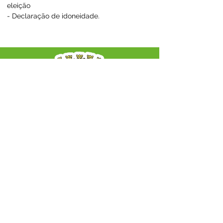
eleição
- Declaração de idoneidade.
SERVIÇO DE ATENDIMENTO AO CIDADÃO 
(SIC) E OUVIDORIA
Prefeitura Municipal de Capixaba - 
Estado do Acre