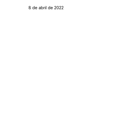
8 de abril de 2022
Órgão:
Sec. Obras
Este texto não substitui o publicado no Diário Oficial, mas
facilita a pesquisa para localizar a publicação oficial.
SERVIÇO DE ATENDIMENTO AO CIDADÃO 