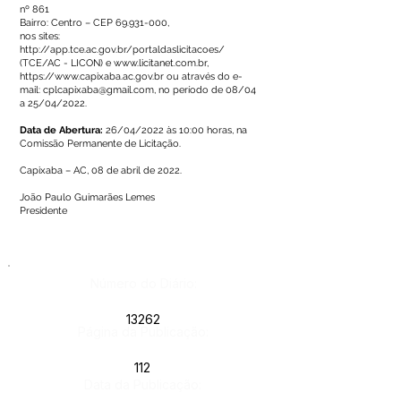
nº 861
Bairro: Centro – CEP
69.931-000
,
nos sites:
http://app.tce.ac.gov.br/portaldaslicitacoes/
(TCE/AC - LICON) e
www.licitanet.com.br
,
https://www.capixaba.ac.gov.br
ou através do e-
mail:
cplcapixaba@gmail.com
, no período de 08/04
a 25/04/2022.
Data de Abertura:
26/04/2022 às 10:00 horas, na
Comissão Permanente de Licitação.
Capixaba – AC, 08 de abril de 2022.
João Paulo Guimarães Lemes
Presidente
Número do Diário:
13262
Página da Publicação:
112
Data da Publicação: