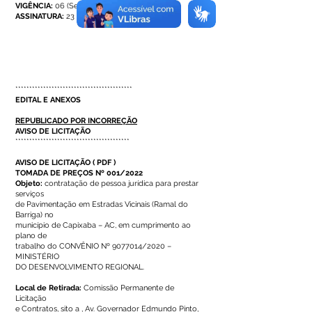
VIGÊNCIA:
06 (Seis) meses
ASSINATURA:
23 de junho de 2022.
******************************************
EDITAL E ANEXOS
REPUBLICADO POR INCORREÇÃO
AVISO DE LICITAÇÃO
*****************************************
AVISO DE LICITAÇÃO
(
PDF
)
TOMADA DE PREÇOS Nº 001/2022
Objeto:
contratação de pessoa jurídica para prestar
serviços
de Pavimentação em Estradas Vicinais (Ramal do
Barriga) no
município de Capixaba – AC, em cumprimento ao
plano de
trabalho do CONVÊNIO Nº
9077014
/2020 –
MINISTÉRIO
DO DESENVOLVIMENTO REGIONAL.
Local de Retirada:
Comissão Permanente de
Licitação
e Contratos, sito a , Av. Governador Edmundo Pinto,