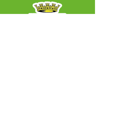
SERVIÇO DE ATENDIMENTO AO CIDADÃO 
(SIC) E OUVIDORIA
Prefeitura Municipal de Capixaba - 
Estado do Acre
CNPJ 84.306.604/0001-50
ℹ️ Acesso online: 
SIC 
| 
Fale Conosco
 | 
Ouvidoria
|
Mapa do Site