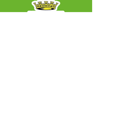
SERVIÇO DE ATENDIMENTO AO CIDADÃO 
(SIC) E OUVIDORIA
Prefeitura Municipal de Capixaba - 
Estado do Acre
CNPJ 84.306.604/0001-50
ℹ️ Acesso online: 
SIC 
| 
Fale Conosco
 | 
Ouvidoria
|
Mapa do Site