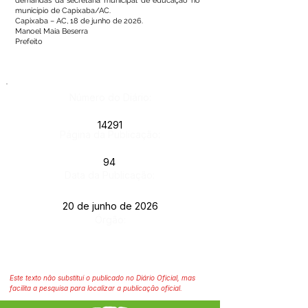
demandas da secretaria municipal de educação no
município de Capixaba/AC.
Capixaba – AC, 18 de junho de 2026.
Manoel Maia Beserra
Prefeito
Número do Diário:
14291
Página da Publicação:
94
Data da Publicação:
20 de junho de 2026
Órgão:
Este texto não substitui o publicado no Diário Oficial, mas
facilita a pesquisa para localizar a publicação oficial.