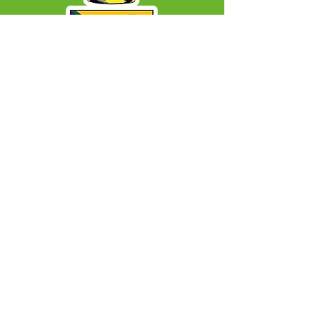
SERVIÇO DE ATENDIMENTO AO CIDADÃO 
(SIC) E OUVIDORIA
Prefeitura Municipal de Capixaba - 
Estado do Acre
CNPJ 84.306.604/0001-50
ℹ️ Acesso online: 
SIC 
| 
Fale Conosco
 | 
Ouvidoria
|
Mapa do Site
📱 + 55 68 99203-6403
🏢 BR 317, KM 77, Centro, CEP, Capixaba, AC