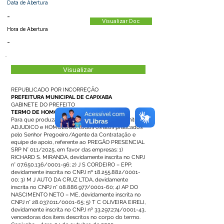
Data de Abertura
-
Visualizar Doc
Hora de Abertura
-
Visualizar
REPUBLICADO POR INCORREÇÃO
PREFEITURA MUNICIPAL DE CAPIXABA
GABINETE DO PREFEITO
TERMO DE HOMOLOGAÇÃO
Para que produza os efeitos legais em sua plenitude,
ADJUDICO e HOMOLOGO, todos os atos praticados
pelo Senhor Pregoeiro/Agente da Contratação e
equipe de apoio, referente ao PREGÃO PRESENCIAL
SRP N° 011/2025, em favor das empresas: 1)
RICHARD S. MIRANDA, devidamente inscrita no CNPJ
n°
07.650.136
/0001-96; 2) J S CORDEIRO – EPP,
devidamente inscrita no CNPJ nº
18.255.882
/0001-
00; 3) M J AUTO DA CRUZ LTDA, devidamente
inscrita no CNPJ n°
08.886.977
/0001-60; 4) AP DO
NASCIMENTO NETO – ME, devidamente inscrita no
CNPJ n°
28.037.011
/0001-65; 5) T C OLIVEIRA EIRELI,
devidamente inscrita no CNPJ nº
33.297.274
/0001-43,
vencedoras dos itens descritos no corpo do termo.