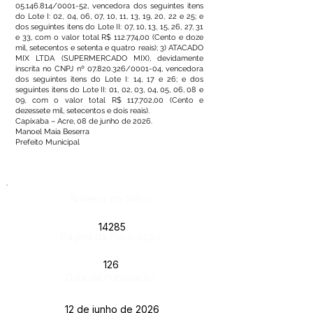
05.146.814
/0001-52, vencedora dos seguintes itens
do Lote I: 02, 04, 06, 07, 10, 11, 13, 19, 20, 22 e 25; e
dos seguintes itens do Lote II: 07, 10, 13, 15, 26, 27, 31
e 33, com o valor total R$ 112.774,00 (Cento e doze
mil, setecentos e setenta e quatro reais); 3) ATACADO
MIX LTDA (SUPERMERCADO MIX), devidamente
inscrita no CNPJ nº
07.820.326
/0001-04, vencedora
dos seguintes itens do Lote I: 14, 17 e 26; e dos
seguintes itens do Lote II: 01, 02, 03, 04, 05, 06, 08 e
09, com o valor total R$ 117.702,00 (Cento e
dezessete mil, setecentos e dois reais).
Capixaba – Acre, 08 de junho de 2026.
Manoel Maia Beserra
Prefeito Municipal
Número do Diário:
14285
Página da Publicação:
126
Data da Publicação:
12 de junho de 2026