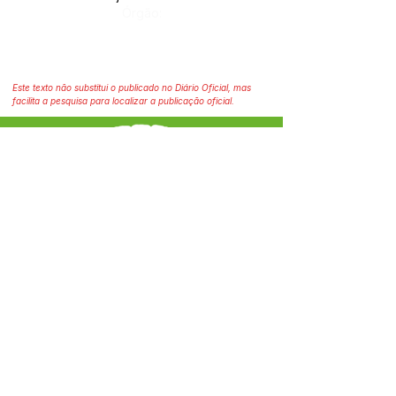
Órgão:
Este texto não substitui o publicado no Diário Oficial, mas
facilita a pesquisa para localizar a publicação oficial.
SERVIÇO DE ATENDIMENTO AO CIDADÃO 
(SIC) E OUVIDORIA
Prefeitura Municipal de Capixaba - 