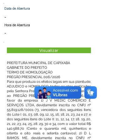
Data de Abertura
-
Hora de Abertura
-
Visualizar
PREFEITURA MUNICIPAL DE CAPIXABA
GABINETE DO PREFEITO
TERMO DE HOMOLOGAÇÃO
PREGÃO PRESENCIAL 006/2026
Para que produza os efeitos legais em sua plenitude,
ADJUDICO e HOMOLOGO, todos os atos praticados
pela Senhora Pregoeira e equipe de apoio, referente
ao PREGÃO PRESENCIAL SRP Nº 006/2026, em
favor da empresa: 1) J V MEDIC COMERCIO E
SERVIÇOS LTDA, devidamente inscrita no CNPJ nº
55.819.128
/0001-73, vencedora dos seguintes itens
do Lote I: 01, 03, 08, 09, 12, 15, 16, 18, 21, 23, 24 e 27; e
dos seguintes itens do Lote II: 11, 12, 14, 17, 18, 19, 20,
21, 22, 23, 24, 25, 28, 29, 30 e 34, com o valor total R$
140.588,70 (Cento e quarenta mil, quinhentos e
oitenta e oito reais e setenta centavos); 2) D L
RAMOS ME, devidamente inscrita no CNPJ nº