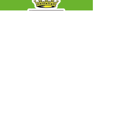
SERVIÇO DE ATENDIMENTO AO CIDADÃO 
(SIC) E OUVIDORIA
Prefeitura Municipal de Capixaba - 
Estado do Acre
CNPJ 84.306.604/0001-50
ℹ️ Acesso online: 
SIC 
| 
Fale Conosco
 | 
Ouvidoria
|
Mapa do Site
📱 + 55 68 99203-6403