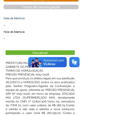
Termo de Homologação
Data de Abertura
-
Hora de Abertura
-
Visualizar
PREFEITURA MUNICIPAL DE CAPIXABA
GABINETE DO PREFEITO
TERMO DE HOMOLOGAÇÃO
PREGÃO PRESENCIAL 005/2026
Para que produza os efeitos legais em sua plenitude,
ADJUDICO e HOMOLOGO, todos os atos praticados
pelo Senhor Pregoeiro/Agente da Contratação e
equipe de apoio, referente ao PREGÃO PRESENCIAL
SRP Nº 005/2026, em favor da empresa: ATACADO
MIX LTDA (SUPERMERCADO MIX), devidamente
inscrita no CNPJ nº
07.820.326
/0001-04, vencedora
do ITEM 01, com valor unitário de R$ 186,79 (Cento
e oitenta e seis reais e setenta e nove centavos),
perfazendo o valor total R$ 186.790,00 (Cento e