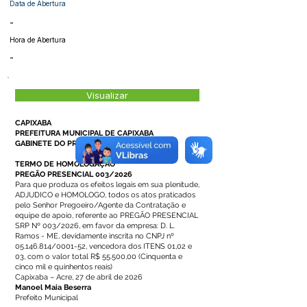
Data de Abertura
-
Hora de Abertura
-
Visualizar
CAPIXABA
PREFEITURA MUNICIPAL DE CAPIXABA
GABINETE DO PREFEITO
TERMO DE HOMOLOGAÇÃO
PREGÃO PRESENCIAL 003/2026
Para que produza os efeitos legais em sua plenitude,
ADJUDICO e HOMOLOGO, todos os atos praticados
pelo Senhor Pregoeiro/Agente da Contratação e
equipe de apoio, referente ao PREGÃO PRESENCIAL
SRP Nº 003/2026, em favor da empresa: D. L.
Ramos - ME, devidamente inscrita no CNPJ nº
05.146.814/0001-52, vencedora dos ITENS 01,02 e
03, com o valor total R$ 55.500,00 (Cinquenta e
cinco mil e quinhentos reais)
Capixaba – Acre, 27 de abril de 2026
Manoel Maia Beserra
Prefeito Municipal