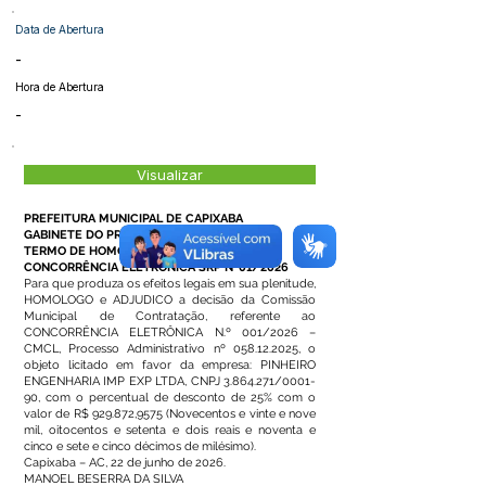
Data de Abertura
-
Hora de Abertura
-
Visualizar
PREFEITURA MUNICIPAL DE CAPIXABA
GABINETE DO PREFEITO
TERMO DE HOMOLOGAÇÃO
CONCORRÊNCIA ELETRÔNICA SRP Nº01/2026
Para que produza os efeitos legais em sua plenitude,
HOMOLOGO e ADJUDICO a decisão da Comissão
Municipal de Contratação, referente ao
CONCORRÊNCIA ELETRÔNICA N.º 001/2026 –
CMCL, Processo Administrativo nº
058.12.2025
, o
objeto licitado em favor da empresa: PINHEIRO
ENGENHARIA IMP EXP LTDA, CNPJ
3.864.271
/0001-
90, com o percentual de desconto de 25% com o
valor de R$ 929.872,9575 (Novecentos e vinte e nove
mil, oitocentos e setenta e dois reais e noventa e
cinco e sete e cinco décimos de milésimo).
Capixaba – AC, 22 de junho de 2026.
MANOEL BESERRA DA SILVA