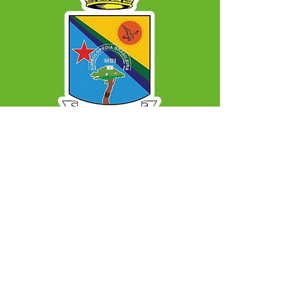
SERVIÇO DE ATENDIMENTO AO CIDADÃO 
(SIC) E OUVIDORIA
Prefeitura Municipal de Capixaba - 
Estado do Acre
CNPJ 84.306.604/0001-50
ℹ️ Acesso online: 
SIC 
| 
Fale Conosco
 | 
Ouvidoria
|
Mapa do Site
📱 + 55 68 99203-6403