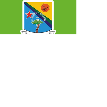
SERVIÇO DE ATENDIMENTO AO CIDADÃO 
(SIC) E OUVIDORIA
Prefeitura Municipal de Capixaba - 
Estado do Acre
CNPJ 84.306.604/0001-50
ℹ️ Acesso online: 
SIC 
| 
Fale Conosco
 | 
Ouvidoria
|
Mapa do Site
📱 + 55 68 99203-6403
🏢 BR 317, KM 77, Centro, CEP, Capixaba, AC