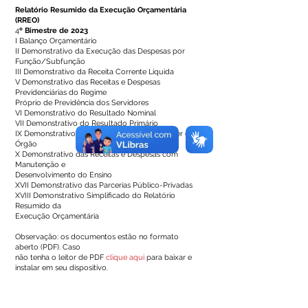
Relatório Resumido da Execução Orçamentária
(RREO)
4
º Bimestre de 2023
I Balanço Orçamentário
II Demonstrativo da Execução das Despesas por
Função/Subfunção
III Demonstrativo da Receita Corrente Líquida
V Demonstrativo das Receitas e Despesas
Previdenciárias do Regime
Próprio de Previdência dos Servidores
VI Demonstrativo do Resultado Nominal
VII Demonstrativo do Resultado Primário
IX Demonstrativo dos Restos a Pagar por Poder e
Órgão
X Demonstrativo das Receitas e Despesas com
Manutenção e
Desenvolvimento do Ensino
XVII Demonstrativo das Parcerias Público-Privadas
XVIII Demonstrativo Simplificado do Relatório
Resumido da
Execução Orçamentária
Observação: os documentos estão no formato
aberto (PDF). Caso
não tenha o leitor de PDF
clique aqui
para baixar e
instalar em seu dispositivo.