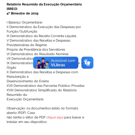
Relatório Resumido da Execução Orçamentária
(RREO)
4º Bimestre de 2019
I Balanço Orçamentário
II Demonstrativo da Execução das Despesas por
Função/Subfunção
III Demonstrativo da Receita Corrente Líquida
V Demonstrativo das Receitas e Despesas
Previdenciárias do Regime
Próprio de Previdência dos Servidores
VI Demonstrativo do Resultado Nominal
VII Demonstrativo do Resultado Primário
IX Demonstrativo dos Restos a Pagar por Poder e
Órgão
X Demonstrativo das Receitas e Despesas com
Manutenção e
Desenvolvimento do Ensino
XVII Demonstrativo das Parcerias Público-Privadas
XVIII Demonstrativo Simplificado do Relatório
Resumido da
Execução Orçamentária
Observação: os documentos estão no formato
aberto (PDF). Caso
não tenha o leitor de PDF
clique aqui
para baixar e
instalar em seu dispositivo.