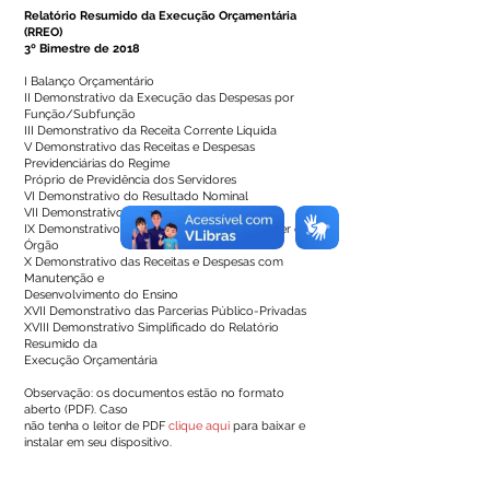
Relatório Resumido da Execução Orçamentária
(RREO)
3º Bimestre de 2018
I Balanço Orçamentário
II Demonstrativo da Execução das Despesas por
Função/Subfunção
III Demonstrativo da Receita Corrente Líquida
V Demonstrativo das Receitas e Despesas
Previdenciárias do Regime
Próprio de Previdência dos Servidores
VI Demonstrativo do Resultado Nominal
VII Demonstrativo do Resultado Primário
IX Demonstrativo dos Restos a Pagar por Poder e
Órgão
X Demonstrativo das Receitas e Despesas com
Manutenção e
Desenvolvimento do Ensino
XVII Demonstrativo das Parcerias Público-Privadas
XVIII Demonstrativo Simplificado do Relatório
Resumido da
Execução Orçamentária
Observação: os documentos estão no formato
aberto (PDF). Caso
não tenha o leitor de PDF
clique aqui
para baixar e
instalar em seu dispositivo.