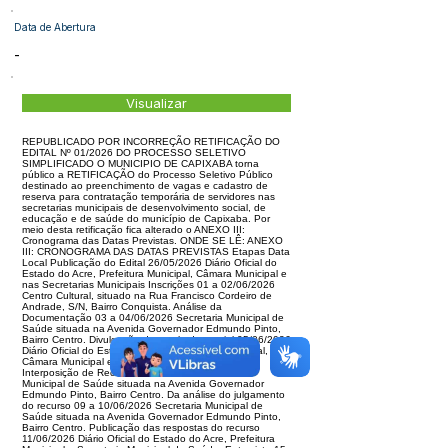
Data de Abertura
-
Visualizar
REPUBLICADO POR INCORREÇÃO RETIFICAÇÃO DO
EDITAL Nº 01/2026 DO PROCESSO SELETIVO
SIMPLIFICADO O MUNICIPIO DE CAPIXABA torna
público a RETIFICAÇÃO do Processo Seletivo Público
destinado ao preenchimento de vagas e cadastro de
reserva para contratação temporária de servidores nas
secretarias municipais de desenvolvimento social, de
educação e de saúde do município de Capixaba. Por
meio desta retificação fica alterado o ANEXO III:
Cronograma das Datas Previstas. ONDE SE LÊ: ANEXO
III: CRONOGRAMA DAS DATAS PREVISTAS Etapas Data
Local Publicação do Edital 26/05/2026 Diário Oficial do
Estado do Acre, Prefeitura Municipal, Câmara Municipal e
nas Secretarias Municipais Inscrições 01 a 02/06/2026
Centro Cultural, situado na Rua Francisco Cordeiro de
Andrade, S/N, Bairro Conquista. Análise da
Documentação 03 a 04/06/2026 Secretaria Municipal de
Saúde situada na Avenida Governador Edmundo Pinto,
Bairro Centro. Divulgação de resultado parcial 05/06/2026
Diário Oficial do Estado do Acre, Prefeitura Municipal,
Câmara Municipal e nas Secretarias Municipais
Interposição de Recursos 08/06/2026 Secretaria
Municipal de Saúde situada na Avenida Governador
Edmundo Pinto, Bairro Centro. Da análise do julgamento
do recurso 09 a 10/06/2026 Secretaria Municipal de
Saúde situada na Avenida Governador Edmundo Pinto,
Bairro Centro. Publicação das respostas do recurso
11/06/2026 Diário Oficial do Estado do Acre, Prefeitura