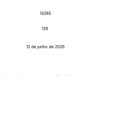
Número do Diário:
14285
Página da Publicação:
126
Data da Publicação:
12 de junho de 2026
Órgão:
Este texto não substitui o publicado no Diário Oficial, mas
facilita a pesquisa para localizar a publicação oficial.