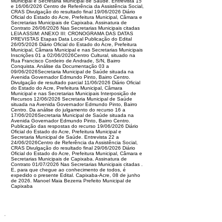
Municipal e Secretaria Municipal de Saúde. Entrevista 15
e 16/06/2026 Centro de Referência da Assistência Social,
CRAS Divulgação do resultado final 19/06/2026 Diário
Oficial do Estado do Acre, Prefeitura Municipal, Câmara e
Secretarias Municipais de Capixaba. Assinatura de
Contrato 26/06/2026 Nas Secretarias Municipais citadas
LEIA ASSIM: ANEXO III: CRONOGRAMA DAS DATAS
PREVISTAS Etapas Data Local Publicação do Edital
26/05/2026 Diário Oficial do Estado do Acre, Prefeitura
Municipal, Câmara Municipal e nas Secretarias Municipais
Inscrições 01 a 02/06/2026Centro Cultural, situado na
Rua Francisco Cordeiro de Andrade, S/N, Bairro
Conquista. Análise da Documentação 03 a
09/06/2026Secretaria Municipal de Saúde situada na
Avenida Governador Edmundo Pinto, Bairro Centro.
Divulgação de resultado parcial 11/06/2026 Diário Oficial
do Estado do Acre, Prefeitura Municipal, Câmara
Municipal e nas Secretarias Municipais Interposição de
Recursos 12/06/2026 Secretaria Municipal de Saúde
situada na Avenida Governador Edmundo Pinto, Bairro
Centro. Da análise do julgamento do recurso 16 a
17/06/2026Secretaria Municipal de Saúde situada na
Avenida Governador Edmundo Pinto, Bairro Centro.
Publicação das respostas do recurso 19/06/2026 Diário
Oficial do Estado do Acre, Prefeitura Municipal e
Secretaria Municipal de Saúde. Entrevista 22 a
24/06/2026Centro de Referência da Assistência Social,
CRAS Divulgação do resultado final 29/06/2026 Diário
Oficial do Estado do Acre, Prefeitura Municipal, Câmara e
Secretarias Municipais de Capixaba. Assinatura de
Contrato 01/07/2026 Nas Secretarias Municipais citadas .
E, para que chegue ao conhecimento de todos, é
expedido o presente Edital. Capixaba-Acre, 08 de junho
de 2026. Manoel Maia Bezerra Prefeito Municipal de
Capixaba