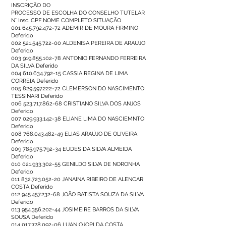
INSCRIÇÃO DO
PROCESSO DE ESCOLHA DO CONSELHO TUTELAR
N° Insc. CPF NOME COMPLETO SITUAÇÃO
001 645.792.472-72
ADEMIR DE MOURA FIRMINO
Deferido
002 521.545.722-00
ALDENISA PEREIRA DE ARAUJO
Deferido
003 919.855.102-78
ANTONIO FERNANDO FERREIRA
DA SILVA Deferido
004 610.634.792-15
CASSIA REGINA DE LIMA
CORREIA Deferido
005 829.597.222-72
CLEMERSON DO NASCIMENTO
TESSINARI Deferido
006 523.717.862-68
CRISTIANO SILVA DOS ANJOS
Deferido
007 029.933.142-38
ELIANE LIMA DO NASCIEMNTO
Deferido
008 768.043.482-49
ELIAS ARAÚJO DE OLIVEIRA
Deferido
009 785.975.792-34
EUDES DA SILVA ALMEIDA
Deferido
010 021.933.302-55
GENILDO SILVA DE NORONHA
Deferido
011 832.723.052-20
JANAINA RIBEIRO DE ALENCAR
COSTA Deferido
012 945.457.232-68
JOÃO BATISTA SOUZA DA SILVA
Deferido
013 954.356.202-44
JOSIMEIRE BARROS DA SILVA
SOUSA Deferido
014 017.378.092-06
LUAN OJOPI DA COSTA