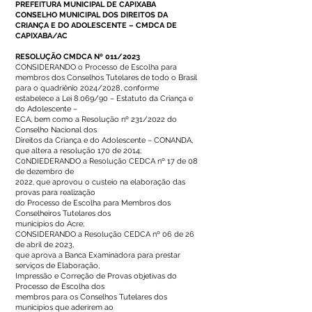
PREFEITURA MUNICIPAL DE CAPIXABA
CONSELHO MUNICIPAL DOS DIREITOS DA
CRIANÇA E DO ADOLESCENTE – CMDCA DE
CAPIXABA/AC
RESOLUÇÃO CMDCA Nº 011/2023
CONSIDERANDO o Processo de Escolha para
membros dos Conselhos Tutelares de todo o Brasil
para o quadriênio 2024/2028, conforme
estabelece a Lei 8.069/90 – Estatuto da Criança e
do Adolescente –
ECA, bem como a Resolução nº 231/2022 do
Conselho Nacional dos
Direitos da Criança e do Adolescente – CONANDA,
que altera a resolução 170 de 2014;
C0NDIEDERANDO a Resolução CEDCA nº 17 de 08
de dezembro de
2022, que aprovou o custeio na elaboração das
provas para realização
do Processo de Escolha para Membros dos
Conselheiros Tutelares dos
municípios do Acre;
CONSIDERANDO a Resolução CEDCA nº 06 de 26
de abril de 2023,
que aprova a Banca Examinadora para prestar
serviços de Elaboração,
Impressão e Correção de Provas objetivas do
Processo de Escolha dos
membros para os Conselhos Tutelares dos
municípios que aderirem ao