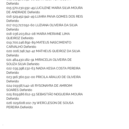
Deferido
015 570.230.932-49
LUCILENE MARIA SILVA MOURA
DE ANDRADE Deferido
016 529.452.942-49
LUIARA PAIVA GOMES DOS REIS
Deferido
017 013.727.052-60
LUZIANA OLIVEIRA DA SILVA
Deferido
018 036.203.812-08
MARIA MERIANE LIMA
QUEIROZ Deferido
019 700.246.892-89
MATEUS NASCIMENTO
CARVALHO Deferido
020 006.748.742-42
MATHEUS QUEIROZ DA SILVA
Deferido
021 484.430.182-91
MIRACELIA OLIVEIRA DE
SOUZA SILVA Deferido
022 035.398.232-63
NADIA KESIA COSTA PEREIRA
Deferido
023 916.360.512-00
PRICILA ARAUJO DE OLIVEIRA
Deferido
024 019.587.142-16
RYSONAYRA DE AMROIM
SOARES Deferido
025 829.586.612-53
SEBASTIÃO NOGUEIRA MOURA
Deferido
026 029.608.102-79
WERCLESON DE SOUSA
PEREIRA Deferido