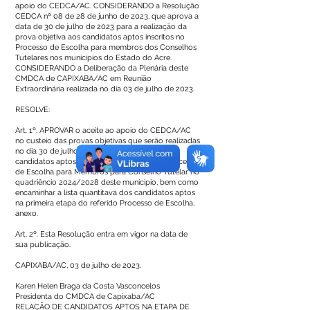
apoio do CEDCA/AC. CONSIDERANDO a Resolução
CEDCA nº 08 de 28 de junho de 2023, que aprova a
data de 30 de julho de 2023 para a realização da
prova objetiva aos candidatos aptos inscritos no
Processo de Escolha para membros dos Conselhos
Tutelares nos municípios do Estado do Acre.
CONSIDERANDO a Deliberação da Plenária deste
CMDCA de CAPIXABA/AC em Reunião
Extraordinária realizada no dia 03 de julho de 2023.
RESOLVE:
Art. 1º. APROVAR o aceite ao apoio do CEDCA/AC
no custeio das provas objetivas que serão realizadas
no dia 30 de julho de 2023, das 09h as 12h, aos
candidatos aptos na etapa de inscrição do Processo
de Escolha para Membros para Conselho Tutelar no
quadriêncio 2024/2028 deste municipio, bem como
encaminhar a lista quantitava dos candidatos aptos
na primeira etapa do referido Processo de Escolha,
anexo.
Art. 2º. Esta Resolução entra em vigor na data de
sua publicação.
CAPIXABA/AC, 03 de julho de 2023.
Karen Helen Braga da Costa Vasconcelos
Presidenta do CMDCA de Capixaba/AC
RELAÇÃO DE CANDIDATOS APTOS NA ETAPA DE