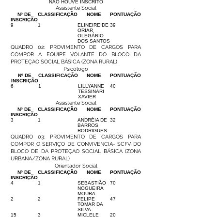
NÃO HOUVE INSCRITO
Assistente Social
Nº DE
CLASSIFICAÇÃO
NOME
PONTUAÇÃO
INSCRIÇÃO
9
1
ELINEIRE DE
39
ORIAR
OLEGÁRIO
DOS SANTOS
QUADRO 02: PROVIMENTO DE CARGOS PARA
COMPOR A EQUIPE VOLANTE DO BLOCO DA
PROTEÇAO SOCIAL BÁSICA (ZONA RURAL)
Psicólogo
Nº DE
CLASSIFICAÇÃO
NOME
PONTUAÇÃO
INSCRIÇÃO
6
1
LILLYANNE
40
TESSINARI
XAVIER
Assistente Social
Nº DE
CLASSIFICAÇÃO
NOME
PONTUAÇÃO
INSCRIÇÃO
3
1
ANDRÉIA DE
32
BARROS
RODRIGUES
QUADRO 03: PROVIMENTO DE CARGOS PARA
COMPOR O SERVIÇO DE CONVIVENCIA- SCFV DO
BLOCO DE DA PROTEÇAO SOCIAL BÁSICA (ZONA
URBANA/ZONA RURAL)
Orientador Social
Nº DE
CLASSIFICAÇÃO
NOME
PONTUAÇÃO
INSCRIÇÃO
4
1
SEBASTIÃO
70
NOGUEIRA
MOURA
2
2
FELIPE
47
TOMAR DA
SILVA
15
3
MICLELE
20