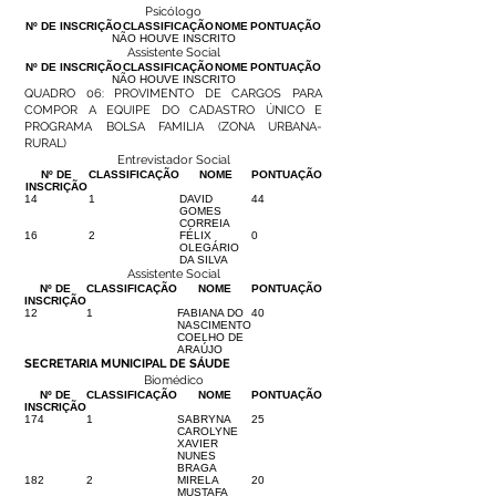
Psicólogo
Nº DE INSCRIÇÃO
CLASSIFICAÇÃO
NOME
PONTUAÇÃO
NÃO HOUVE INSCRITO
Assistente Social
Nº DE INSCRIÇÃO
CLASSIFICAÇÃO
NOME
PONTUAÇÃO
NÃO HOUVE INSCRITO
QUADRO 06: PROVIMENTO DE CARGOS PARA
COMPOR A EQUIPE DO CADASTRO ÚNICO E
PROGRAMA BOLSA FAMILIA (ZONA URBANA-
RURAL)
Entrevistador Social
Nº DE
CLASSIFICAÇÃO
NOME
PONTUAÇÃO
INSCRIÇÃO
14
1
DAVID
44
GOMES
CORREIA
16
2
FÉLIX
0
OLEGÁRIO
DA SILVA
Assistente Social
Nº DE
CLASSIFICAÇÃO
NOME
PONTUAÇÃO
INSCRIÇÃO
12
1
FABIANA DO
40
NASCIMENTO
COELHO DE
ARAÚJO
SECRETARIA MUNICIPAL DE SÁUDE
Biomédico
Nº DE
CLASSIFICAÇÃO
NOME
PONTUAÇÃO
INSCRIÇÃO
174
1
SABRYNA
25
CAROLYNE
XAVIER
NUNES
BRAGA
182
2
MIRELA
20
MUSTAFA