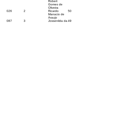
Robert
Gomes de
Oliveira
026
2
Ricardo
50
Manacio de
Araujo
087
3
Jossenilda da
49
Silva Martins
[Omitidas tabelas de Mediadores, Assistentes
Educacionais, Monitores, Vigas e Professores das
páginas 214 a 217.]
E, para que chegue ao conhecimento de todos, é
expedido o presente Edital.
Capixaba-Acre, 10 de junho de 2026.
Manoel Maia Beserra
Prefeito Municipal de Capixaba.
Número do Diário:
14286
Página da Publicação:
208
Data da Publicação:
13 de junho de 2026