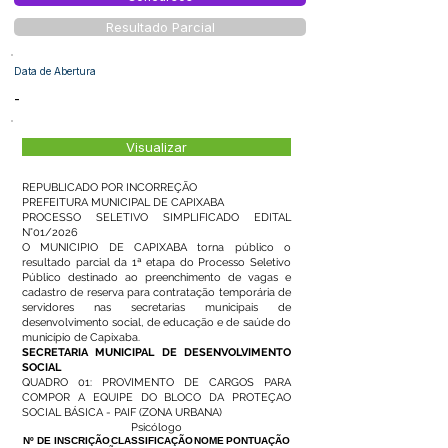
Resultado Parcial
Data de Abertura
-
Visualizar
REPUBLICADO POR INCORREÇÃO
PREFEITURA MUNICIPAL DE CAPIXABA
PROCESSO SELETIVO SIMPLIFICADO EDITAL
N°01/2026
O MUNICIPIO DE CAPIXABA torna público o
resultado parcial da 1ª etapa do Processo Seletivo
Público destinado ao preenchimento de vagas e
cadastro de reserva para contratação temporária de
servidores nas secretarias municipais de
desenvolvimento social, de educação e de saúde do
município de Capixaba.
SECRETARIA MUNICIPAL DE DESENVOLVIMENTO
SOCIAL
QUADRO 01: PROVIMENTO DE CARGOS PARA
COMPOR A EQUIPE DO BLOCO DA PROTEÇAO
SOCIAL BÁSICA - PAIF (ZONA URBANA)
Psicólogo
Nº DE INSCRIÇÃO
CLASSIFICAÇÃO
NOME
PONTUAÇÃO