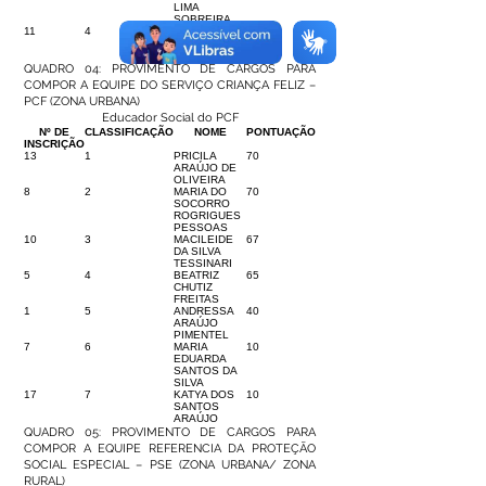
LIMA
SOBREIRA
11
4
LUZIVÂNIA
20
SILVA
CARVALHO
QUADRO 04: PROVIMENTO DE CARGOS PARA
COMPOR A EQUIPE DO SERVIÇO CRIANÇA FELIZ –
PCF (ZONA URBANA)
Educador Social do PCF
Nº DE
CLASSIFICAÇÃO
NOME
PONTUAÇÃO
INSCRIÇÃO
13
1
PRICILA
70
ARAÚJO DE
OLIVEIRA
8
2
MARIA DO
70
SOCORRO
ROGRIGUES
PESSOAS
10
3
MACILEIDE
67
DA SILVA
TESSINARI
5
4
BEATRIZ
65
CHUTIZ
FREITAS
1
5
ANDRESSA
40
ARAÚJO
PIMENTEL
7
6
MARIA
10
EDUARDA
SANTOS DA
SILVA
17
7
KATYA DOS
10
SANTOS
ARAÚJO
QUADRO 05: PROVIMENTO DE CARGOS PARA
COMPOR A EQUIPE REFERENCIA DA PROTEÇÃO
SOCIAL ESPECIAL – PSE (ZONA URBANA/ ZONA
RURAL)