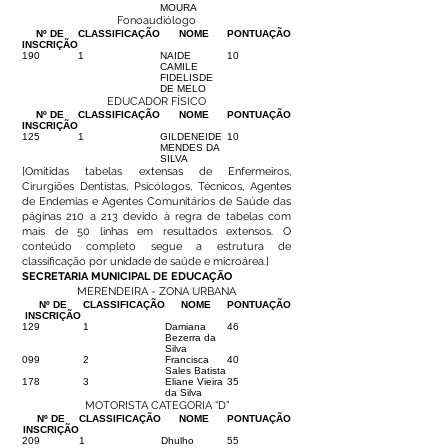
MOURA
Fonoaudiólogo
Nº DE
CLASSIFICAÇÃO
NOME
PONTUAÇÃO
INSCRIÇÃO
190
1
NAIDE
10
CAMILE
FIDELISDE
DE MELO
EDUCADOR FÍSICO
Nº DE
CLASSIFICAÇÃO
NOME
PONTUAÇÃO
INSCRIÇÃO
125
1
GILDENEIDE
10
MENDES DA
SILVA
[Omitidas tabelas extensas de Enfermeiros,
Cirurgiões Dentistas, Psicólogos, Técnicos, Agentes
de Endemias e Agentes Comunitários de Saúde das
páginas 210 a 213 devido à regra de tabelas com
mais de 50 linhas em resultados extensos. O
conteúdo completo segue a estrutura de
classificação por unidade de saúde e microárea.]
SECRETARIA MUNICIPAL DE EDUCAÇÃO
MERENDEIRA - ZONA URBANA
Nº DE
CLASSIFICAÇÃO
NOME
PONTUAÇÃO
INSCRIÇÃO
129
1
Damiana
46
Bezerra da
Silva
099
2
Francisca
40
Sales Batista
178
3
Eliane Vieira
35
da Silva
MOTORISTA CATEGORIA “D”
Nº DE
CLASSIFICAÇÃO
NOME
PONTUAÇÃO
INSCRIÇÃO
209
1
Dhulho
55