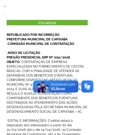
-
Visualizar
REPUBLICADO POR INCORREÇÃO
PREFEITURA MUNICIPAL DE CAPIXABA
COMISSÃO MUNICIPAL DE CONTRATAÇÃO
AVISO DE LICITAÇÃO
PREGÃO PRESENCIAL SRP Nº 005/2026
OBJETO:
CONTRATAÇÃO DE EMPRESA
ESPECIALIZADA NO FORNECIMENTO DE CESTAS
BÁSICAS, COM A FINALIDADE DE ATENDER ÀS
DEMANDAS DOS BENEFÍCIOS EVENTUAIS,
CONFORME DISPOSTO NO ARTIGO 28 DA LEI
MUNICIPAL Nº 438/2014, DE 9 DE OUTUBRO DE
2014, E SUAS ALTERAÇÕES POSTERIORES, A QUAL
REGULA O AUXÍLIO ALIMENTAÇÃO COMO
COMPONENTE DOS BENEFÍCIOS EVENTUAIS,
DESTINADOS AO ATENDIMENTO DAS AÇÕES
DESENVOLVIDAS PELA SECRETARIA MUNICIPAL DE
DESENVOLVIMENTO SOCIAL DE CAPIXABA – AC.
EDITAL E INFORMAÇÕES: O edital estará à
disposição dos interessados a partir do dia
31/03/2026 até o dia 14/04/2026, na Comissão
Municipal de Contratação, sito a Av. Governador