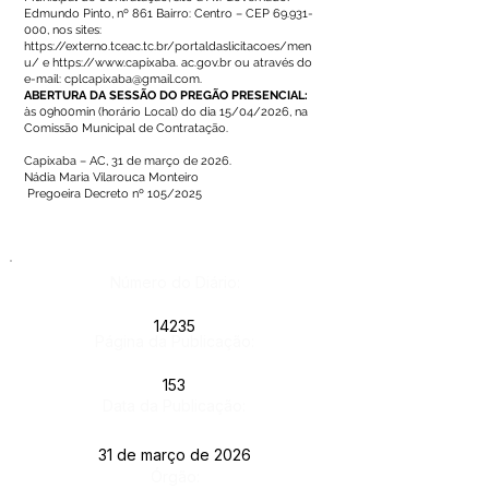
Edmundo Pinto, nº 861 Bairro: Centro – CEP
69.931-
000
, nos sites:
https://externo.tceac.tc.br/portaldaslicitacoes/men
u/
e
https://www.capixaba
. ac.gov.br ou através do
e-mail:
cplcapixaba@gmail.com
.
ABERTURA DA SESSÃO DO PREGÃO PRESENCIAL:
às 09h00min (horário Local) do dia 15/04/2026, na
Comissão Municipal de Contratação.
Capixaba – AC, 31 de março de 2026.
Nádia Maria Vilarouca Monteiro
Pregoeira Decreto nº 105/2025
Número do Diário:
14235
Página da Publicação:
153
Data da Publicação:
31 de março de 2026
Órgão: