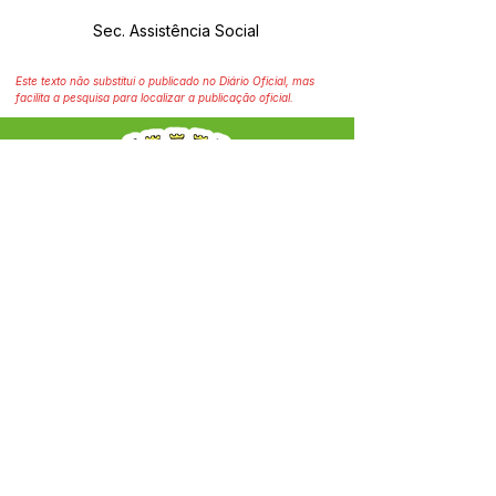
Sec. Assistência Social
Este texto não substitui o publicado no Diário Oficial, mas
facilita a pesquisa para localizar a publicação oficial.
SERVIÇO DE ATENDIMENTO AO CIDADÃO 
(SIC) E OUVIDORIA
Prefeitura Municipal de Capixaba - 
Estado do Acre