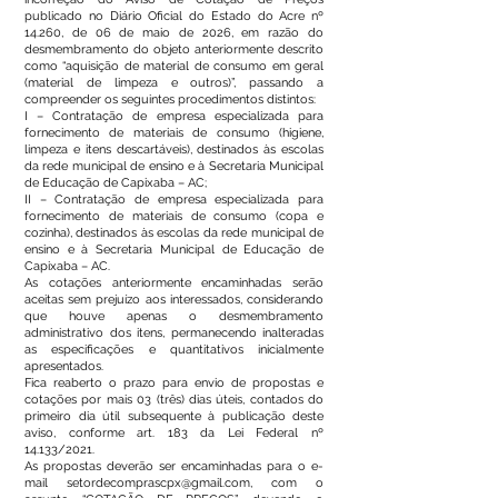
publicado no Diário Oficial do Estado do Acre nº
14.260, de 06 de maio de 2026, em razão do
desmembramento do objeto anteriormente descrito
como “aquisição de material de consumo em geral
(material de limpeza e outros)”, passando a
compreender os seguintes procedimentos distintos:
I – Contratação de empresa especializada para
fornecimento de materiais de consumo (higiene,
limpeza e itens descartáveis), destinados às escolas
da rede municipal de ensino e à Secretaria Municipal
de Educação de Capixaba – AC;
II – Contratação de empresa especializada para
fornecimento de materiais de consumo (copa e
cozinha), destinados às escolas da rede municipal de
ensino e à Secretaria Municipal de Educação de
Capixaba – AC.
As cotações anteriormente encaminhadas serão
aceitas sem prejuízo aos interessados, considerando
que houve apenas o desmembramento
administrativo dos itens, permanecendo inalteradas
as especificações e quantitativos inicialmente
apresentados.
Fica reaberto o prazo para envio de propostas e
cotações por mais 03 (três) dias úteis, contados do
primeiro dia útil subsequente à publicação deste
aviso, conforme art. 183 da Lei Federal nº
14.133/2021.
As propostas deverão ser encaminhadas para o e-
mail
setordecomprascpx@gmail.com
, com o