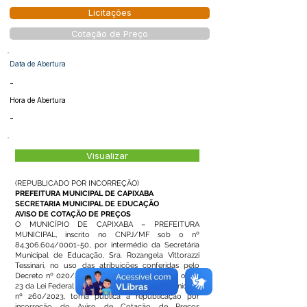
Licitações
Cotação de Preço
Data de Abertura
-
Hora de Abertura
-
Visualizar
(REPUBLICADO POR INCORREÇÃO)
PREFEITURA MUNICIPAL DE CAPIXABA
SECRETARIA MUNICIPAL DE EDUCAÇÃO
AVISO DE COTAÇÃO DE PREÇOS
O MUNICÍPIO DE CAPIXABA – PREFEITURA
MUNICIPAL, inscrito no CNPJ/MF sob o nº
84.306.604
/0001-50, por intermédio da Secretária
Municipal de Educação, Sra. Rozangela Vittorazzi
Tessinari, no uso das atribuições conferidas pelo
Decreto nº 020/2025, em conformidade com o art.
23 da Lei Federal nº 14.133/2021 e Decreto Municipal
nº 260/2023, torna pública a republicação por
incorreção do Aviso de Cotação de Preços