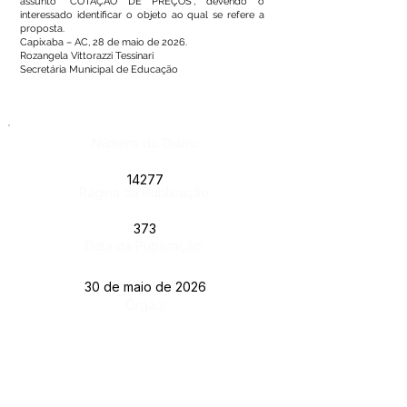
assunto “COTAÇÃO DE PREÇOS”, devendo o
interessado identificar o objeto ao qual se refere a
proposta.
Capixaba – AC, 28 de maio de 2026.
Rozangela Vittorazzi Tessinari
Secretária Municipal de Educação
Número do Diário:
14277
Página da Publicação:
373
Data da Publicação:
30 de maio de 2026
Órgão:
Este texto não substitui o publicado no Diário Oficial, mas
facilita a pesquisa para localizar a publicação oficial.