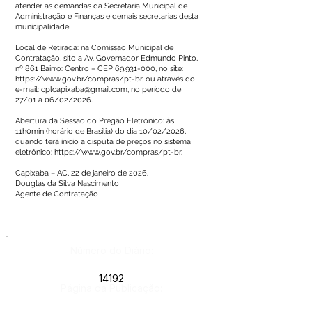
atender as demandas da Secretaria Municipal de
Administração e Finanças e demais secretarias desta
municipalidade.
Local de Retirada: na Comissão Municipal de
Contratação, sito a Av. Governador Edmundo Pinto,
nº 861 Bairro: Centro – CEP
69.931-000
, no site:
https://www.gov.br/compras/pt-br,
ou através do
e-mail:
cplcapixaba@gmail.com
, no período de
27/01 a 06/02/2026.
Abertura da Sessão do Pregão Eletrônico: às
11h0min (horário de Brasília) do dia 10/02/2026,
quando terá início a disputa de preços no sistema
eletrônico:
https://www.gov.br/compras/pt-br.
Capixaba – AC, 22 de janeiro de 2026.
Douglas da Silva Nascimento
Agente de Contratação
Número do Diário:
14192
Página da Publicação: