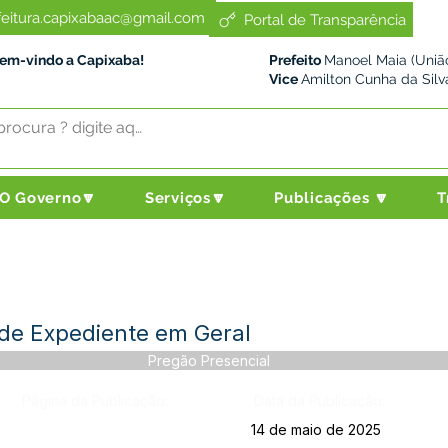
feitura.capixabaac@gmail.com
Portal de Transparência
Bem-vindo a Capixaba!
Prefeito
Manoel Maia (União
Vice
Amilton Cunha da Silv
O Governo🔽
Serviços🔽
Publicações 🔽
T
 de Expediente em Geral
Pregão Presencial
Página da Publicação:
Data da Publicação:
14 de maio de 2025