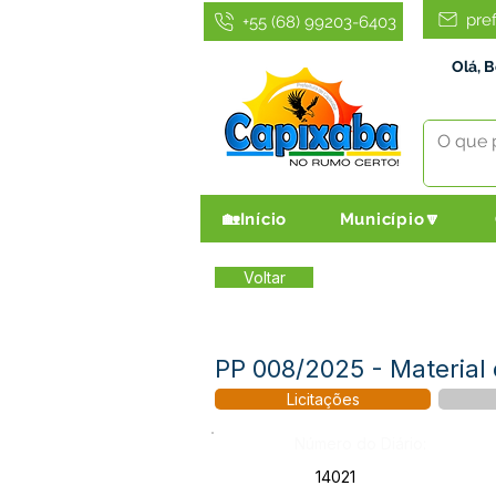
pre
+55 (68) 99203-6403
Olá, 
🏡Início
Município🔽
Voltar
PP 008/2025 - Material
Licitações
Número do Diário:
14021