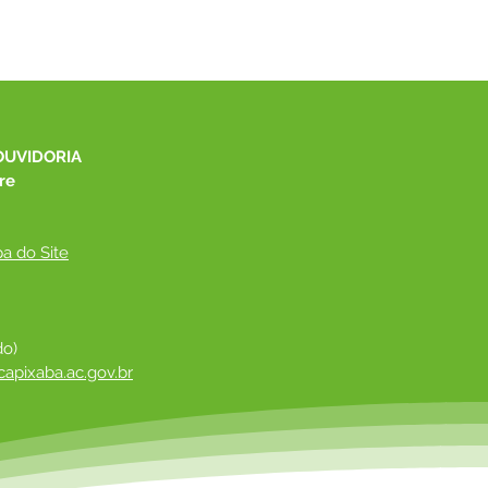
OUVIDORIA
re
a do Site
do)
apixaba.ac.gov.br
 ​