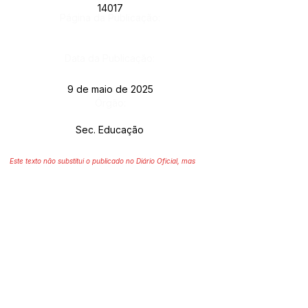
14017
Página da Publicação:
Data da Publicação:
9 de maio de 2025
Órgão:
Sec. Educação
Este texto não substitui o publicado no Diário Oficial, mas
facilita a pesquisa para localizar a publicação oficial.