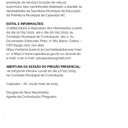
prestação de serviços locação de veículo
automotor tipo caminhonete destinado a atender as
necessidades da Secretaria Municipal de Educação
da Prefeitura Municipal de Capixaba/AC.
EDITAL E INFORMAÇÕES:
O edital estará à disposição dos interessados a partir
do dia 12/05/2025 até o dia 26/05/2025, na
Comissão Municipal de Contratação, sito a Av.
Governador Edmundo Pinto, nº 861 Bairro: Centro –
CEP
69.931-000
, nos sites:
https://externo.tceac.tc.br/portaldaslicitacoes/men
u/
e
https://www.capixaba.ac.gov.br
ou através do
e-mail:: e do e-mail:
cplcapixaba@gmail.com
.
ABERTURA DA SESSÃO DO PREGÃO PRESENCIAL:
às 10h30min (horário Local) do dia 27/05/2025,
na Comissão Municipal de Contratação.
Capixaba – AC, 09 de maio de 2025
Douglas da Silva Nascimento
Agente de Contratação/Pregoeiro
Número do Diário: