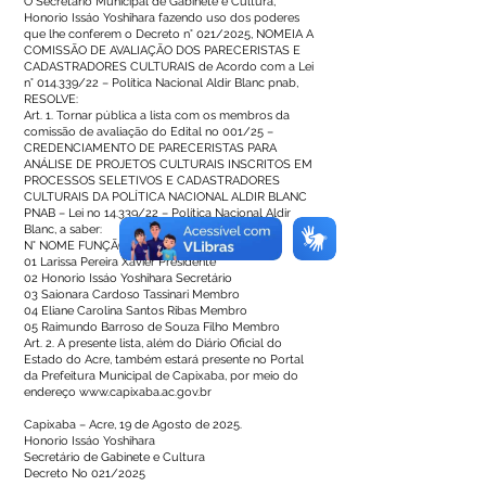
O Secretário Municipal de Gabinete e Cultura,
Honorio Issáo Yoshihara fazendo uso dos poderes
que lhe conferem o Decreto n° 021/2025, NOMEIA A
COMISSÃO DE AVALIAÇÃO DOS PARECERISTAS E
CADASTRADORES CULTURAIS de Acordo com a Lei
n° 014.339/22 – Política Nacional Aldir Blanc pnab,
RESOLVE:
Art. 1. Tornar pública a lista com os membros da
comissão de avaliação do Edital no 001/25 –
CREDENCIAMENTO DE PARECERISTAS PARA
ANÁLISE DE PROJETOS CULTURAIS INSCRITOS EM
PROCESSOS SELETIVOS E CADASTRADORES
CULTURAIS DA POLÍTICA NACIONAL ALDIR BLANC
PNAB – Lei no 14.339/22 – Política Nacional Aldir
Blanc, a saber:
N° NOME FUNÇÃO
01 Larissa Pereira Xavier Presidente
02 Honorio Issáo Yoshihara Secretário
03 Saionara Cardoso Tassinari Membro
04 Eliane Carolina Santos Ribas Membro
05 Raimundo Barroso de Souza Filho Membro
Art. 2. A presente lista, além do Diário Oficial do
Estado do Acre, também estará presente no Portal
da Prefeitura Municipal de Capixaba, por meio do
endereço
www.capixaba.ac.gov.br
Capixaba – Acre, 19 de Agosto de 2025.
Honorio Issáo Yoshihara
Secretário de Gabinete e Cultura
Decreto No 021/2025