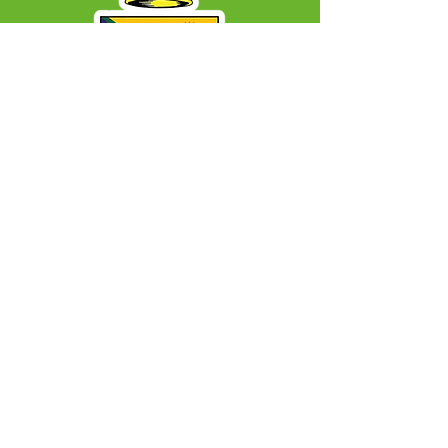
SERVIÇO DE ATENDIMENTO AO CIDADÃO 
(SIC) E OUVIDORIA
Prefeitura Municipal de Capixaba - 
Estado do Acre
CNPJ 84.306.604/0001-50
ℹ️ Acesso online: 
SIC 
| 
Fale Conosco
 | 
Ouvidoria
|
Mapa do Site
📱 + 55 68 99203-6403
🏢 BR 317, KM 77, Centro, CEP, Capixaba, AC