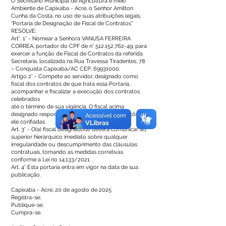
O Secretário Municipal de Agricultura e meio
Ambiente de Capixaba - Acre, o Senhor Amilton
Cunha da Costa, no uso de suas atribuições legais;
“Portaria de Designação de Fiscal de Contratos”
RESOLVE:
Art°. 1° - Nomear a Senhora VANUSA FERREIRA
CORREA, portador do CPF de n°
512.152.762-49
, para
exercer a função de Fiscal de Contratos da referida
Secretaria, localizada na Rua Travessa Tiradentes, 78
– Conquista Capixaba/AC CEP:
69931000
.
Artigo 2° - Compete ao servidor, designado como
fiscal dos contratos de que trata essa Portaria,
acompanhar e fiscalizar a execução dos contratos
celebrados
até o término de sua vigência. O fiscal acima
designado responde pelo exercício das atribuições a
ele confiadas.
Art. 3° - O(a) fiscal designado(a) deverá comunicar ao
superior hierárquico imediato sobre qualquer
irregularidade ou descumprimento das cláusulas
contratuais, tomando as medidas corretivas
conforme a Lei no 14.133/2021.
Art. 4° Esta portaria entra em vigor na data de sua
publicação.
Capixaba - Acre, 20 de agosto de 2025
Registra-se;
Publique-se;
Cumpra-se.