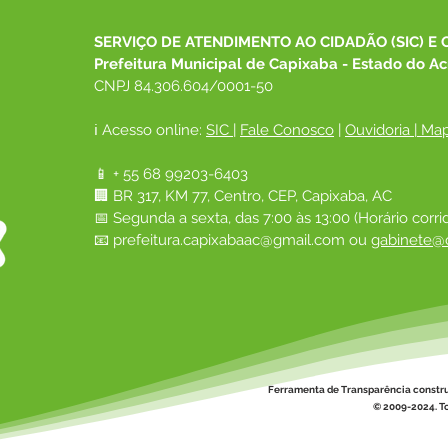
SERVIÇO DE ATENDIMENTO AO CIDADÃO (SIC) E 
Prefeitura Municipal de Capixaba - Estado do Ac
CNPJ 84.306.604/0001-50
ℹ️ Acesso online: 
SIC 
| 
Fale Conosco
 | 
Ouvidoria
|
Map
📱 + 55 68 99203-6403
🏢 BR 317, KM 77, Centro, CEP, Capixaba, AC
📅 Segunda a sexta, das 7:00 às 13:00 (Horário corri
📧 
prefeitura.capixabaac@gmail.com
 ou
gabinete@c
Ferramenta de Transparência constr
© 2009-2024. To