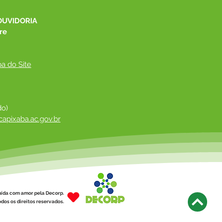
OUVIDORIA
re
a do Site
do)
apixaba.ac.gov.br
 ​
uída com amor pela Decorp.
dos os direitos reservados.