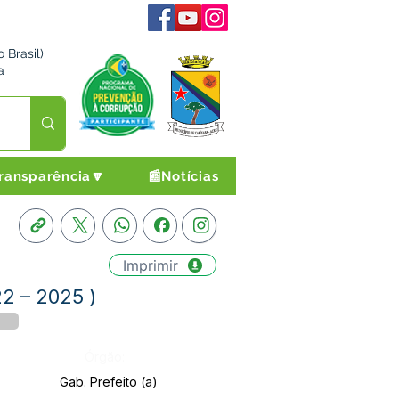
 Brasil)
a
ransparência🔽
📰Notícias
Imprimir
2 – 2025 )
Órgão:
Gab. Prefeito (a)