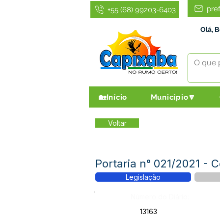
pre
+55 (68) 99203-6403
Olá, 
🏡Início
Município🔽
Voltar
Portaria n° 021/2021 -
Legislação
Número do Diário:
13163