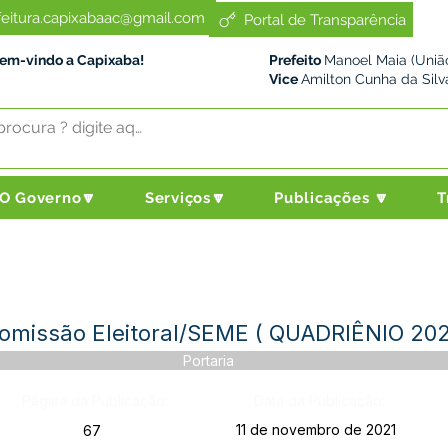
feitura.capixabaac@gmail.com
Portal de Transparência
Bem-vindo a Capixaba!
Prefeito
Manoel Maia (União
Vice
Amilton Cunha da Silv
O Governo🔽
Serviços🔽
Publicações 🔽
T
 Comissão Eleitoral/SEME ( QUADRIÊNIO 202
Portaria
Página da Publicação:
Data da Publicação:
11 de novembro de 2021
67