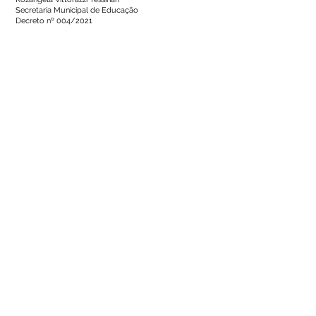
Secretaria Municipal de Educação
Decreto nº 004/2021
Número do Diário:
13624
Página da Publicação:
209
Data da Publicação:
27 de setembro de 2023
Órgão:
Sec. Educação
Este texto não substitui o publicado no Diário Oficial, mas
facilita a pesquisa para localizar a publicação oficial.