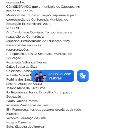
interessados;
CONSIDERANDO que o município de Capixaba-Ac
não possui Fórum
Municipal de Educação, órgão responsável pela
coordenação da Conferência Municipal de
Educação Extraordinária 2023.
RESOLVE
Art.1º – Nomear Comissão Temporária para a
realização da Conferência
Municipal Extraordinária de Educação 2023,
membros das seguintes
representações:
I - Representantes da Secretaria Municipal de
Educação
Rozangela Vittorazzi Tessinari
Salles Souza da Silva
Cassianne Cristina de Lima Correia
Ruberlei Soares Muniz
Pedrina dos Santos D’ Ávila
Simone Araújo de Souza
Josana Maria da Silva Lima
II - Representantes do Conselho Municipal de
Educação
Paulo Guedes Pereira
Roseane Maria Farias de Lima
III – Representantes dos gestores escolares da rede
municipal
Veronica Lourenço de Lima
Hosana Carvalho
Edina Siqueira de Almeida