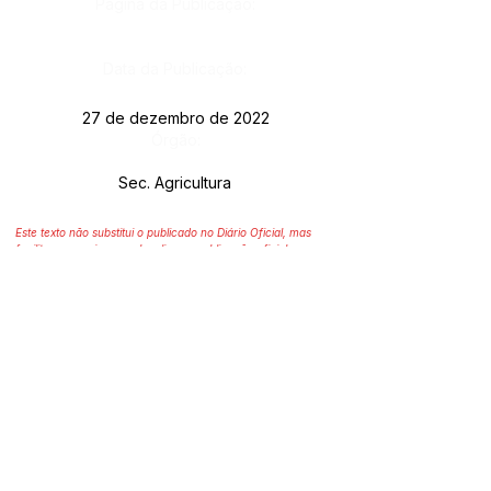
Página da Publicação:
Data da Publicação:
27 de dezembro de 2022
Órgão:
Sec. Agricultura
Este texto não substitui o publicado no Diário Oficial, mas
facilita a pesquisa para localizar a publicação oficial.