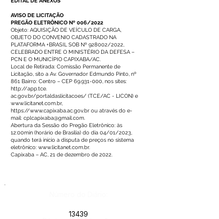
EDITAL DE ANEXOS
AVISO DE LICITAÇÃO
PREGÃO ELETRÔNICO Nº 006/2022
Objeto: AQUISIÇÃO DE VEÍCULO DE CARGA,
OBJETO DO CONVENIO CADASTRADO NA
PLATAFORMA +BRASIL SOB Nº 928002/2022,
CELEBRADO ENTRE O MINISTÉRIO DA DEFESA –
PCN E O MUNICÍPIO CAPIXABA/AC.
Local de Retirada: Comissão Permanente de
Licitação, sito a Av. Governador Edmundo Pinto, nº
861 Bairro: Centro – CEP
69.931-000
, nos sites:
http://app.tce
.
ac.gov.br/portaldaslicitacoes/ (TCE/AC - LICON) e
www.licitanet.com.br
,
https://www.capixaba.ac.gov.br
ou através do e-
mail:
cplcapixaba@gmail.com
.
Abertura da Sessão do Pregão Eletrônico: às
12:00min (horário de Brasília) do dia 04/01/2023,
quando terá início a disputa de preços no sistema
eletrônico:
www.licitanet.com.br
.
Capixaba – AC, 21 de dezembro de 2022.
Número do Diário:
13439