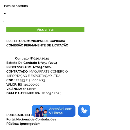
Hora de Abertura
-
Visualizar
PREFEITURA MUNICIPAL DE CAPIXABA
COMISSÃO PERMANENTE DE LICITAÇÃO
Contrato Nº050/2024
Extrato De Contrato Nº050/2024
PROCESSO ADM. Nº015/2024
CONTRATADO:
MAQUIPARTS COMERCIO,
IMPORTAÇÃO E EXPORTAÇÃO LTDA
CNPJ:
12.753.213/0001-73
VALOR: R
$ 310.000,00
VIGÊNCIA:
12 Meses
DATA DA ASSINATURA:
28/05/ 2024
PUBLICADO NO PNCP:
Portal Nacional de Contratações
Públicas (
pncp.gov.br
)