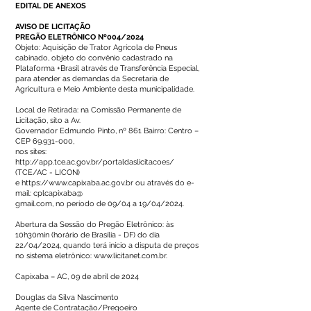
EDITAL DE ANEXOS
AVISO DE LICITAÇÃO
PREGÃO ELETRÔNICO Nº004/2024
Objeto: Aquisição de Trator Agrícola de Pneus
cabinado, objeto do convênio cadastrado na
Plataforma +Brasil através de Transferência Especial,
para atender as demandas da Secretaria de
Agricultura e Meio Ambiente desta municipalidade.
Local de Retirada: na Comissão Permanente de
Licitação, sito a Av.
Governador Edmundo Pinto, nº 861 Bairro: Centro –
CEP
69.931-000
,
nos sites:
http://app.tce.ac.gov.br/portaldaslicitacoes/
(TCE/AC - LICON)
e
https://www.capixaba.ac.gov.br
ou através do e-
mail: cplcapixaba@
gmail.com, no período de 09/04 a 19/04/2024.
Abertura da Sessão do Pregão Eletrônico: às
10h30min (horário de Brasília - DF) do dia
22/04/2024, quando terá início a disputa de preços
no sistema eletrônico:
www.licitanet.com.br
.
Capixaba – AC, 09 de abril de 2024
Douglas da Silva Nascimento
Agente de Contratação/Pregoeiro