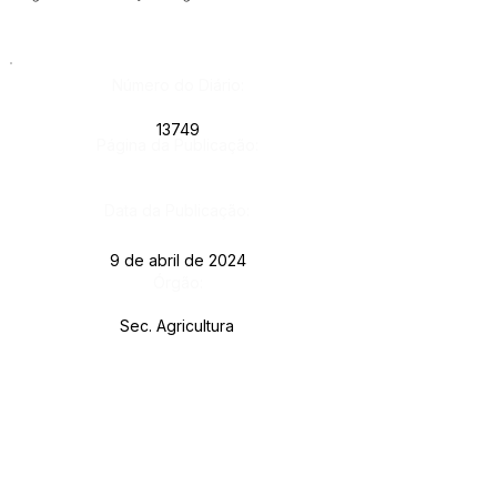
Número do Diário:
13749
Página da Publicação:
Data da Publicação:
9 de abril de 2024
Órgão:
Sec. Agricultura
Este texto não substitui o publicado no Diário Oficial, mas
facilita a pesquisa para localizar a publicação oficial.